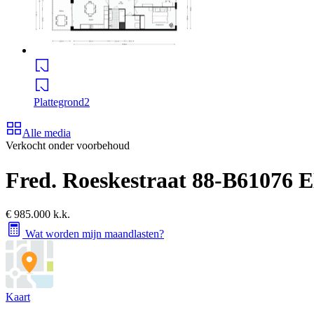
Plattegrond
2
Alle media
Verkocht onder voorbehoud
Fred. Roeskestraat 88-B6
1076 
€ 985.000 k.k.
Wat worden mijn maandlasten?
Kaart