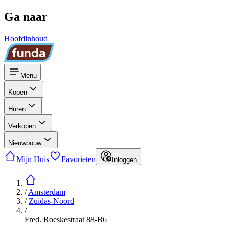
Ga naar
Hoofdinhoud
Menu
Kopen
Huren
Verkopen
Nieuwbouw
Mijn Huis
Favorieten
Inloggen
/
Amsterdam
/
Zuidas-Noord
/
Fred. Roeskestraat 88-B6