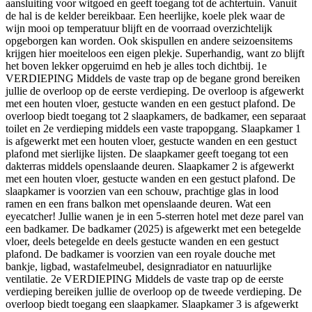
aansluiting voor witgoed en geeft toegang tot de achtertuin. Vanuit
de hal is de kelder bereikbaar. Een heerlijke, koele plek waar de
wijn mooi op temperatuur blijft en de voorraad overzichtelijk
opgeborgen kan worden. Ook skispullen en andere seizoensitems
krijgen hier moeiteloos een eigen plekje. Superhandig, want zo blijft
het boven lekker opgeruimd en heb je alles toch dichtbij. 1e
VERDIEPING Middels de vaste trap op de begane grond bereiken
jullie de overloop op de eerste verdieping. De overloop is afgewerkt
met een houten vloer, gestucte wanden en een gestuct plafond. De
overloop biedt toegang tot 2 slaapkamers, de badkamer, een separaat
toilet en 2e verdieping middels een vaste trapopgang. Slaapkamer 1
is afgewerkt met een houten vloer, gestucte wanden en een gestuct
plafond met sierlijke lijsten. De slaapkamer geeft toegang tot een
dakterras middels openslaande deuren. Slaapkamer 2 is afgewerkt
met een houten vloer, gestucte wanden en een gestuct plafond. De
slaapkamer is voorzien van een schouw, prachtige glas in lood
ramen en een frans balkon met openslaande deuren. Wat een
eyecatcher! Jullie wanen je in een 5-sterren hotel met deze parel van
een badkamer. De badkamer (2025) is afgewerkt met een betegelde
vloer, deels betegelde en deels gestucte wanden en een gestuct
plafond. De badkamer is voorzien van een royale douche met
bankje, ligbad, wastafelmeubel, designradiator en natuurlijke
ventilatie. 2e VERDIEPING Middels de vaste trap op de eerste
verdieping bereiken jullie de overloop op de tweede verdieping. De
overloop biedt toegang een slaapkamer. Slaapkamer 3 is afgewerkt