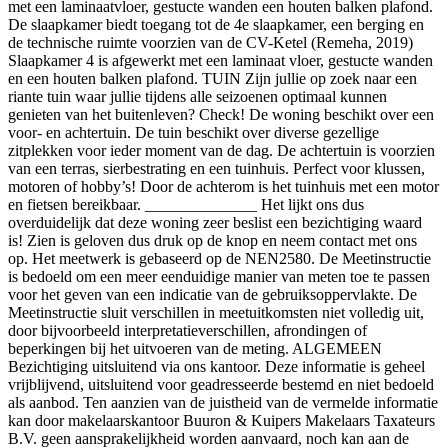
met een laminaatvloer, gestucte wanden een houten balken plafond.
De slaapkamer biedt toegang tot de 4e slaapkamer, een berging en
de technische ruimte voorzien van de CV-Ketel (Remeha, 2019)
Slaapkamer 4 is afgewerkt met een laminaat vloer, gestucte wanden
en een houten balken plafond. TUIN Zijn jullie op zoek naar een
riante tuin waar jullie tijdens alle seizoenen optimaal kunnen
genieten van het buitenleven? Check! De woning beschikt over een
voor- en achtertuin. De tuin beschikt over diverse gezellige
zitplekken voor ieder moment van de dag. De achtertuin is voorzien
van een terras, sierbestrating en een tuinhuis. Perfect voor klussen,
motoren of hobby’s! Door de achterom is het tuinhuis met een motor
en fietsen bereikbaar. ______________ Het lijkt ons dus
overduidelijk dat deze woning zeer beslist een bezichtiging waard
is! Zien is geloven dus druk op de knop en neem contact met ons
op. Het meetwerk is gebaseerd op de NEN2580. De Meetinstructie
is bedoeld om een meer eenduidige manier van meten toe te passen
voor het geven van een indicatie van de gebruiksoppervlakte. De
Meetinstructie sluit verschillen in meetuitkomsten niet volledig uit,
door bijvoorbeeld interpretatieverschillen, afrondingen of
beperkingen bij het uitvoeren van de meting. ALGEMEEN
Bezichtiging uitsluitend via ons kantoor. Deze informatie is geheel
vrijblijvend, uitsluitend voor geadresseerde bestemd en niet bedoeld
als aanbod. Ten aanzien van de juistheid van de vermelde informatie
kan door makelaarskantoor Buuron & Kuipers Makelaars Taxateurs
B.V. geen aansprakelijkheid worden aanvaard, noch kan aan de