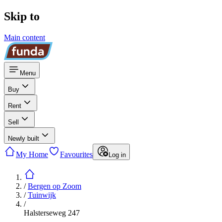
Skip to
Main content
Menu
Buy
Rent
Sell
Newly built
My Home
Favourites
Log in
/
Bergen op Zoom
/
Tuinwijk
/
Halsterseweg 247