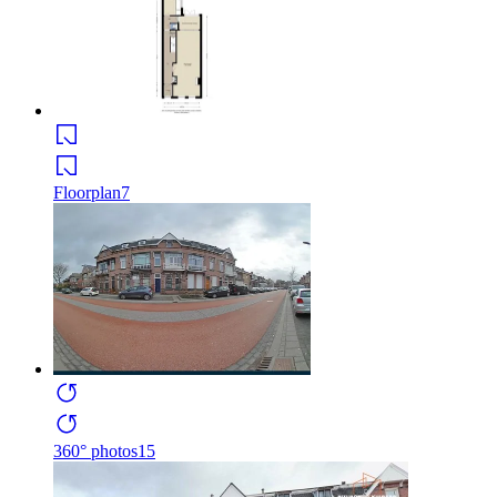
Floorplan
7
360° photos
15