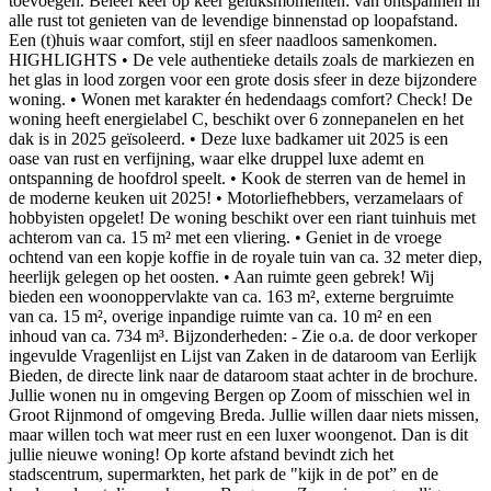
toevoegen. Beleef keer op keer geluksmomenten: van ontspannen in
alle rust tot genieten van de levendige binnenstad op loopafstand.
Een (t)huis waar comfort, stijl en sfeer naadloos samenkomen.
HIGHLIGHTS • De vele authentieke details zoals de markiezen en
het glas in lood zorgen voor een grote dosis sfeer in deze bijzondere
woning. • Wonen met karakter én hedendaags comfort? Check! De
woning heeft energielabel C, beschikt over 6 zonnepanelen en het
dak is in 2025 geïsoleerd. • Deze luxe badkamer uit 2025 is een
oase van rust en verfijning, waar elke druppel luxe ademt en
ontspanning de hoofdrol speelt. • Kook de sterren van de hemel in
de moderne keuken uit 2025! • Motorliefhebbers, verzamelaars of
hobbyisten opgelet! De woning beschikt over een riant tuinhuis met
achterom van ca. 15 m² met een vliering. • Geniet in de vroege
ochtend van een kopje koffie in de royale tuin van ca. 32 meter diep,
heerlijk gelegen op het oosten. • Aan ruimte geen gebrek! Wij
bieden een woonoppervlakte van ca. 163 m², externe bergruimte
van ca. 15 m², overige inpandige ruimte van ca. 10 m² en een
inhoud van ca. 734 m³. Bijzonderheden: - Zie o.a. de door verkoper
ingevulde Vragenlijst en Lijst van Zaken in de dataroom van Eerlijk
Bieden, de directe link naar de dataroom staat achter in de brochure.
Jullie wonen nu in omgeving Bergen op Zoom of misschien wel in
Groot Rijnmond of omgeving Breda. Jullie willen daar niets missen,
maar willen toch wat meer rust en een luxer woongenot. Dan is dit
jullie nieuwe woning! Op korte afstand bevindt zich het
stadscentrum, supermarkten, het park de "kijk in de pot” en de