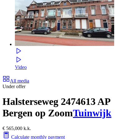
Video
All media
Under offer
Halsterseweg 247
4613 AP
Bergen op Zoom
Tuinwijk
€ 565,000 k.k.
Calculate monthly payment