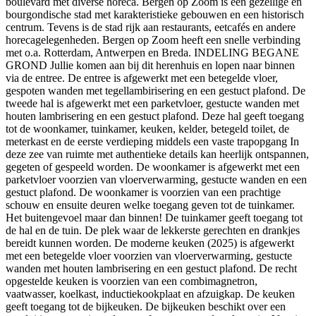
boulevard met diverse horeca. Bergen op Zoom is een gezellige en
bourgondische stad met karakteristieke gebouwen en een historisch
centrum. Tevens is de stad rijk aan restaurants, eetcafés en andere
horecagelegenheden. Bergen op Zoom heeft een snelle verbinding
met o.a. Rotterdam, Antwerpen en Breda. INDELING BEGANE
GROND Jullie komen aan bij dit herenhuis en lopen naar binnen
via de entree. De entree is afgewerkt met een betegelde vloer,
gespoten wanden met tegellambirisering en een gestuct plafond. De
tweede hal is afgewerkt met een parketvloer, gestucte wanden met
houten lambrisering en een gestuct plafond. Deze hal geeft toegang
tot de woonkamer, tuinkamer, keuken, kelder, betegeld toilet, de
meterkast en de eerste verdieping middels een vaste trapopgang In
deze zee van ruimte met authentieke details kan heerlijk ontspannen,
gegeten of gespeeld worden. De woonkamer is afgewerkt met een
parketvloer voorzien van vloerverwarming, gestucte wanden en een
gestuct plafond. De woonkamer is voorzien van een prachtige
schouw en ensuite deuren welke toegang geven tot de tuinkamer.
Het buitengevoel maar dan binnen! De tuinkamer geeft toegang tot
de hal en de tuin. De plek waar de lekkerste gerechten en drankjes
bereidt kunnen worden. De moderne keuken (2025) is afgewerkt
met een betegelde vloer voorzien van vloerverwarming, gestucte
wanden met houten lambrisering en een gestuct plafond. De recht
opgestelde keuken is voorzien van een combimagnetron,
vaatwasser, koelkast, inductiekookplaat en afzuigkap. De keuken
geeft toegang tot de bijkeuken. De bijkeuken beschikt over een