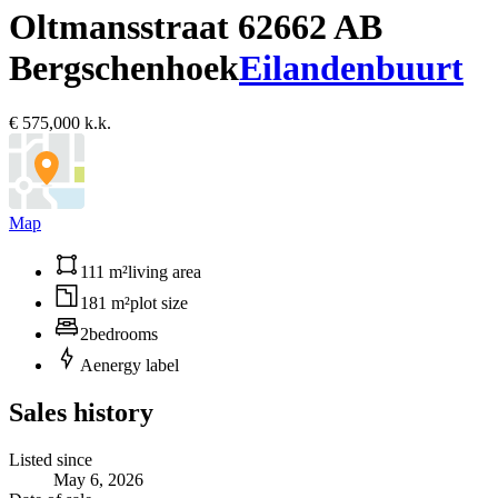
Oltmansstraat 6
2662 AB
Bergschenhoek
Eilandenbuurt
€ 575,000 k.k.
Map
111 m²
living area
181 m²
plot size
2
bedrooms
A
energy label
Sales history
Listed since
May 6, 2026