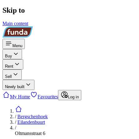
Skip to
Main content
Menu
Buy
Rent
Sell
Newly built
My Home
Favourites
Log in
/
Bergschenhoek
/
Eilandenbuurt
/
Oltmansstraat 6