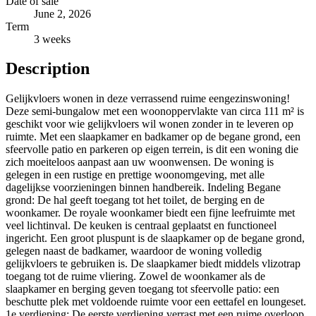
Date of sale
June 2, 2026
Term
3 weeks
Description
Gelijkvloers wonen in deze verrassend ruime eengezinswoning!
Deze semi-bungalow met een woonoppervlakte van circa 111 m² is
geschikt voor wie gelijkvloers wil wonen zonder in te leveren op
ruimte. Met een slaapkamer en badkamer op de begane grond, een
sfeervolle patio en parkeren op eigen terrein, is dit een woning die
zich moeiteloos aanpast aan uw woonwensen. De woning is
gelegen in een rustige en prettige woonomgeving, met alle
dagelijkse voorzieningen binnen handbereik. Indeling Begane
grond: De hal geeft toegang tot het toilet, de berging en de
woonkamer. De royale woonkamer biedt een fijne leefruimte met
veel lichtinval. De keuken is centraal geplaatst en functioneel
ingericht. Een groot pluspunt is de slaapkamer op de begane grond,
gelegen naast de badkamer, waardoor de woning volledig
gelijkvloers te gebruiken is. De slaapkamer biedt middels vlizotrap
toegang tot de ruime vliering. Zowel de woonkamer als de
slaapkamer en berging geven toegang tot sfeervolle patio: een
beschutte plek met voldoende ruimte voor een eettafel en loungeset.
1e verdieping: De eerste verdieping verrast met een ruime overloop