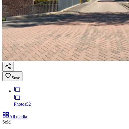
Save
Photos
52
All media
Sold