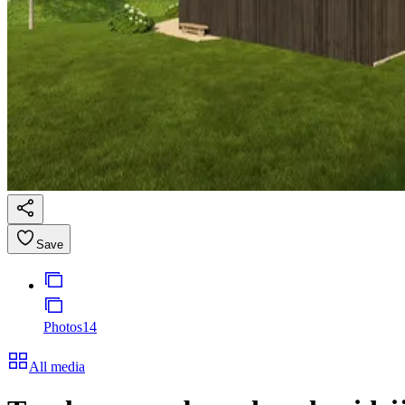
Save
Photos
14
All media