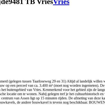
jde
9481 TB Vries
Vries
rd (gelegen tussen Taarloseweg 29 en 31) Altijd al landelijk willen wo
op een perceel van ca. 3.400 m² (moet nog worden ingemeten). De kave
et buitengebied van Vries. Kenmerkend voor het gebied zijn de lange z
ische locatie om te wonen. Nabij gelegen tref je het cultuurhistorisc
t centrum van Assen ligt op 15 minuten rijden. De afmeting van deze 
ouwkavels, de andere bouwkavel is tevens nog beschikbaar. BOUWEN R