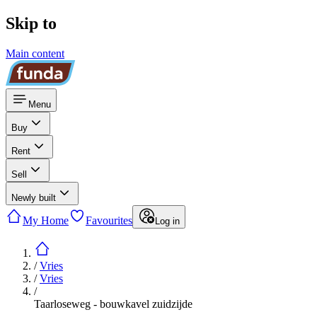
Skip to
Main content
Menu
Buy
Rent
Sell
Newly built
My Home
Favourites
Log in
/
Vries
/
Vries
/
Taarloseweg - bouwkavel zuidzijde