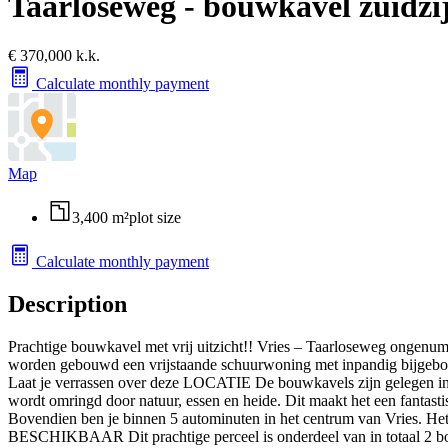
Taarloseweg - bouwkavel zuidzi
€ 370,000 k.k.
Calculate monthly payment
Map
3,400 m²
plot size
Calculate monthly payment
Description
Prachtige bouwkavel met vrij uitzicht!! Vries – Taarloseweg ongenumme
worden gebouwd een vrijstaande schuurwoning met inpandig bijgebouw 
Laat je verrassen over deze LOCATIE De bouwkavels zijn gelegen in h
wordt omringd door natuur, essen en heide. Dit maakt het een fantast
Bovendien ben je binnen 5 autominuten in het centrum van Vries. He
BESCHIKBAAR Dit prachtige perceel is onderdeel van in totaal 2 b