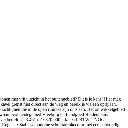
nen met vrij uitzicht in het buitengebied? Dit is je kans! Hier mag
l grenst niet direct aan de weg en bereik je via een oprijlaan.
ichtlijnen die in de open ruimtes zijn ontstaan. Het ontwikkelgebied
h en waardevol heidegebied Vreeburg en Landgoed Heidenheim.
kavel betreft ca. 3.461 m² €370.000 k.k. excl. BTW = NOG
egels: • Stable-/ moderne schuurarchitectuur met een eenvoudige,