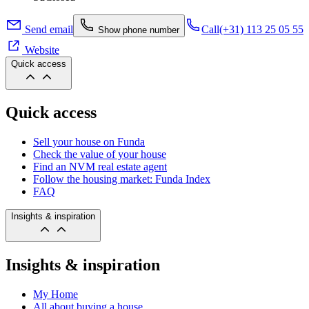
Send email
Call
(+31) 113 25 05 55
Show phone number
Website
Quick access
Quick access
Sell your house on Funda
Check the value of your house
Find an NVM real estate agent
Follow the housing market: Funda Index
FAQ
Insights & inspiration
Insights & inspiration
My Home
All about buying a house