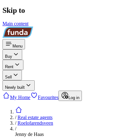
Skip to
Main content
Menu
Buy
Rent
Sell
Newly built
My Home
Favourites
Log in
/
Real estate agents
/
Roelofarendsveen
/
Jenny de Haas