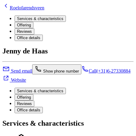
Roelofarendsveen
Services & characteristics
Offering
Reviews
Office details
Jenny de Haas
Send email
Call
(+31)6-27330884
Show phone number
Website
Services & characteristics
Offering
Reviews
Office details
Services & characteristics