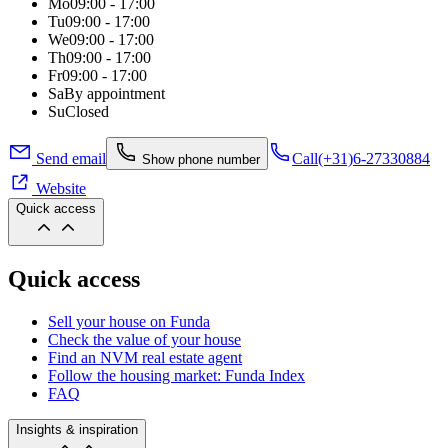
Mo
09:00 - 17:00
Tu
09:00 - 17:00
We
09:00 - 17:00
Th
09:00 - 17:00
Fr
09:00 - 17:00
Sa
By appointment
Su
Closed
Send email
Call
(+31)6-27330884
Show phone number
Website
Quick access
Quick access
Sell your house on Funda
Check the value of your house
Find an NVM real estate agent
Follow the housing market: Funda Index
FAQ
Insights & inspiration