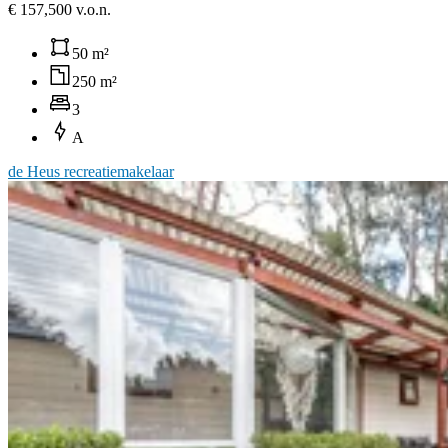
€ 157,500 v.o.n.
50 m²
250 m²
3
A
de Heus recreatiemakelaar