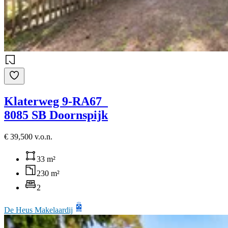
Klaterweg 9-RA67
8085 SB Doornspijk
€ 39,500 v.o.n.
33 m²
230 m²
2
De Heus Makelaardij