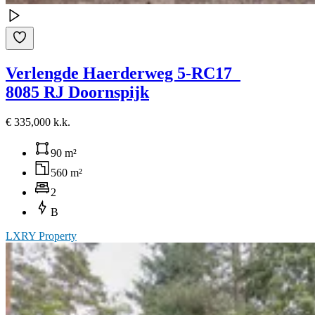
Verlengde Haerderweg 5-RC17
8085 RJ Doornspijk
€ 335,000 k.k.
90 m²
560 m²
2
B
LXRY Property