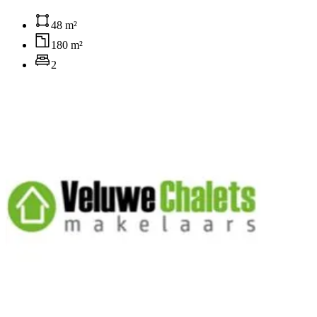
48 m²
180 m²
2