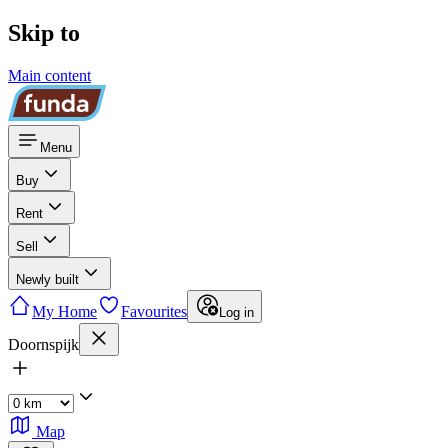
Skip to
Main content
Menu
Buy
Rent
Sell
Newly built
My Home
Favourites
Log in
Doornspijk
Map