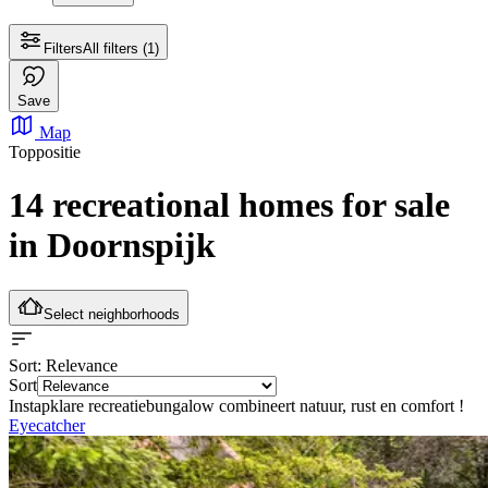
Filters
All filters
(1)
Save
Map
Toppositie
14 recreational homes for sale
in Doornspijk
Select neighborhoods
Sort
: Relevance
Sort
Instapklare recreatiebungalow combineert natuur, rust en comfort !
Eyecatcher