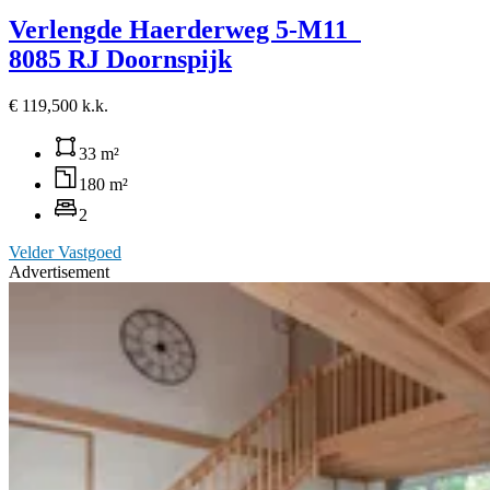
Verlengde Haerderweg 5-M11
8085 RJ Doornspijk
€ 119,500 k.k.
33 m²
180 m²
2
Velder Vastgoed
Advertisement