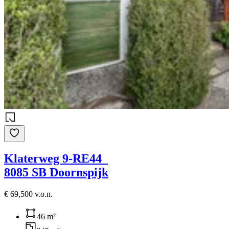
Klaterweg 9-RE44
8085 SB Doornspijk
€ 69,500 v.o.n.
46 m²