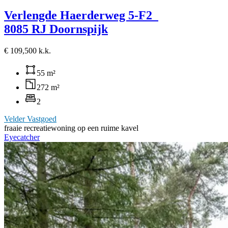
Verlengde Haerderweg 5-F2
8085 RJ Doornspijk
€ 109,500 k.k.
55 m²
272 m²
2
Velder Vastgoed
fraaie recreatiewoning op een ruime kavel
Eyecatcher