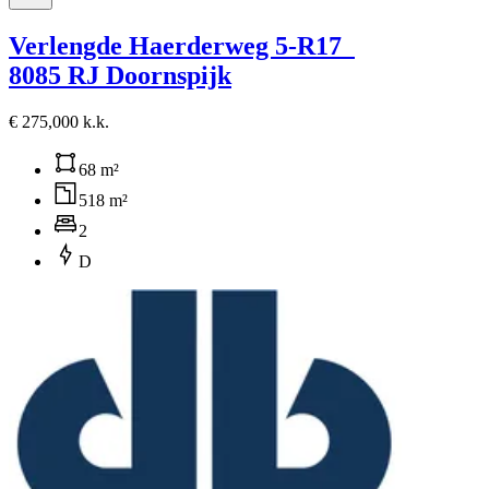
Verlengde Haerderweg 5-R17
8085 RJ Doornspijk
€ 275,000 k.k.
68 m²
518 m²
2
D