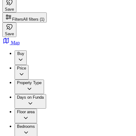
Save
Filters
All filters
(1)
Save
Map
Buy
Price
Property Type
Days on Funda
Floor area
Bedrooms