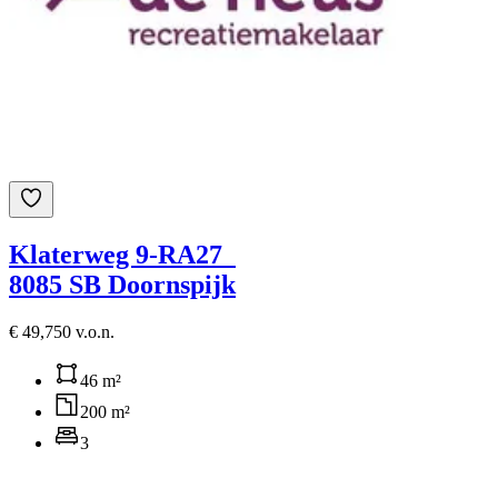
Klaterweg 9-RA27
8085 SB Doornspijk
€ 49,750 v.o.n.
46 m²
200 m²
3