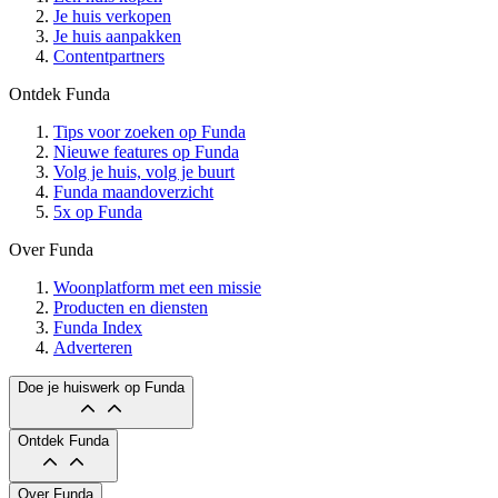
Je huis verkopen
Je huis aanpakken
Contentpartners
Ontdek Funda
Tips voor zoeken op Funda
Nieuwe features op Funda
Volg je huis, volg je buurt
Funda maandoverzicht
5x op Funda
Over Funda
Woonplatform met een missie
Producten en diensten
Funda Index
Adverteren
Doe je huiswerk op Funda
Ontdek Funda
Over Funda