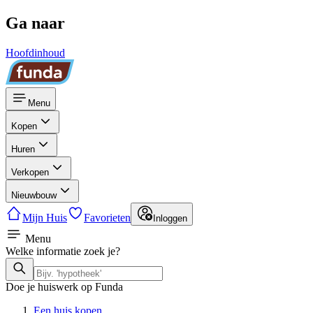
Ga naar
Hoofdinhoud
Menu
Kopen
Huren
Verkopen
Nieuwbouw
Mijn Huis
Favorieten
Inloggen
Menu
Welke informatie zoek je?
Doe je huiswerk op Funda
Een huis kopen