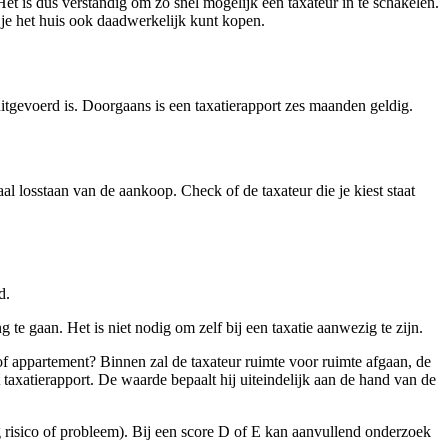
et is dus verstandig om zo snel mogelijk een taxateur in te schakelen.
t je het huis ook daadwerkelijk kunt kopen.
tgevoerd is. Doorgaans is een taxatierapport zes maanden geldig.
l losstaan van de aankoop. Check of de taxateur die je kiest staat
d.
e gaan. Het is niet nodig om zelf bij een taxatie aanwezig te zijn.
f appartement? Binnen zal de taxateur ruimte voor ruimte afgaan, de
axatierapport. De waarde bepaalt hij uiteindelijk aan de hand van de
og risico of probleem). Bij een score D of E kan aanvullend onderzoek