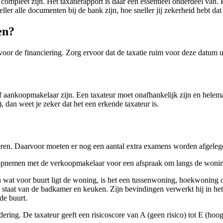
mpleet zijn. Het taxatierapport is daar een essentieel onderdeel van. H
ler alle documenten bij de bank zijn, hoe sneller jij zekerheid hebt da
en?
or de financiering. Zorg ervoor dat de taxatie ruim voor deze datum ui
 aankoopmakelaar zijn. Een taxateur moet onafhankelijk zijn en helemaa
dan weet je zeker dat het een erkende taxateur is.
xeren. Daarvoor moeten er nog een aantal extra examens worden afgeleg
 opnemen met de verkoopmakelaar voor een afspraak om langs de woning t
 wat voor buurt ligt de woning, is het een tussenwoning, hoekwoning o
taat van de badkamer en keuken. Zijn bevindingen verwerkt hij in het t
de buurt.
dering. De taxateur geeft een risicoscore van A (geen risico) tot E (ho