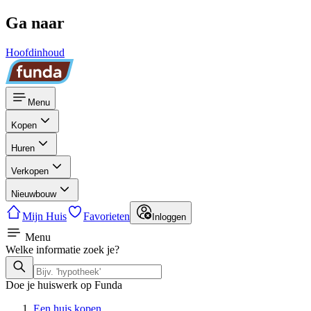
Ga naar
Hoofdinhoud
Menu
Kopen
Huren
Verkopen
Nieuwbouw
Mijn Huis
Favorieten
Inloggen
Menu
Welke informatie zoek je?
Doe je huiswerk op Funda
Een huis kopen