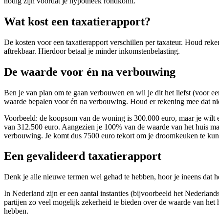
nodig zijn voordat je hypotheek rondkomt.
Wat kost een taxatierapport?
De kosten voor een taxatierapport verschillen per taxateur. Houd reke
aftrekbaar. Hierdoor betaal je minder inkomstenbelasting.
De waarde voor én na verbouwing
Ben je van plan om te gaan verbouwen en wil je dit het liefst (voor e
waarde bepalen voor én na verbouwing. Houd er rekening mee dat nie
Voorbeeld: de koopsom van de woning is 300.000 euro, maar je wilt ee
van 312.500 euro. Aangezien je 100% van de waarde van het huis mag 
verbouwing. Je komt dus 7500 euro tekort om je droomkeuken te kunn
Een gevalideerd taxatierapport
Denk je alle nieuwe termen wel gehad te hebben, hoor je ineens dat het
In Nederland zijn er een aantal instanties (bijvoorbeeld het Nederlan
partijen zo veel mogelijk zekerheid te bieden over de waarde van het
hebben.