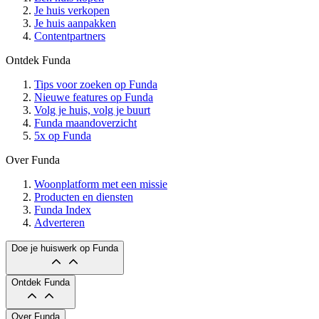
Je huis verkopen
Je huis aanpakken
Contentpartners
Ontdek Funda
Tips voor zoeken op Funda
Nieuwe features op Funda
Volg je huis, volg je buurt
Funda maandoverzicht
5x op Funda
Over Funda
Woonplatform met een missie
Producten en diensten
Funda Index
Adverteren
Doe je huiswerk op Funda
Ontdek Funda
Over Funda