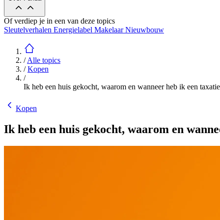
Of verdiep je in een van deze topics
Sleutelverhalen
Energielabel
Makelaar
Nieuwbouw
/
Alle topics
/
Kopen
/
Ik heb een huis gekocht, waarom en wanneer heb ik een taxati
Kopen
Ik heb een huis gekocht, waarom en wannee