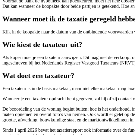
Voordat de bank de hypotheek kan goedkeuren, moet het hele dossier co
Dat kan wanneer de koopakte door beide partijen is getekend. Hoe snel
Wanneer moet ik de taxatie geregeld hebb
Kijk in de koopakte naar de datum van de ontbindende voorwaarden vo
Wie kiest de taxateur uit?
Als koper moet je een taxateur aanwijzen. Dit mag niet de verkoop- of
ingeschreven bij het Nederlands Register Vastgoed Taxateurs (NRVT), 
Wat doet een taxateur?
Een taxateur is in de basis makelaar, maar niet elke makelaar mag ta
Wanneer je een taxateur opdracht hebt gegeven, zal hij of zij contact
De beoordeling van de woning begint buiten; hoe is het onderhoud, in
maten opnemen en overal foto’s van nemen. Ook wordt er gelet op de s
grootte, afwerking, bouwkundige staat en de marktontwikkelingen in 
Sinds 1 april 2026 bevat het taxatierapport ook informatie over de fun