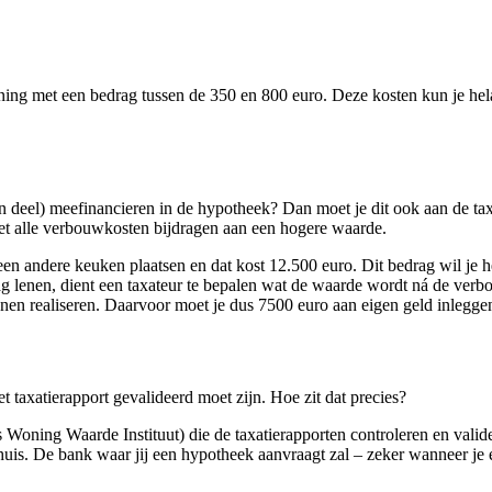
ning met een bedrag tussen de 350 en 800 euro. Deze kosten kun je hela
en deel) meefinancieren in de hypotheek? Dan moet je dit ook aan de tax
t alle verbouwkosten bijdragen aan een hogere waarde.
n andere keuken plaatsen en dat kost 12.500 euro. Dit bedrag wil je he
lenen, dient een taxateur te bepalen wat de waarde wordt ná de verbou
en realiseren. Daarvoor moet je dus 7500 euro aan eigen geld inlegge
 taxatierapport gevalideerd moet zijn. Hoe zit dat precies?
ds Woning Waarde Instituut) die de taxatierapporten controleren en vali
 huis. De bank waar jij een hypotheek aanvraagt zal – zeker wanneer je