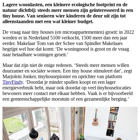
Lagere woonlasten, een kleinere ecologische footprint en de
natuur dichtbij: steeds meer mensen zijn geïnteresseerd in een
tiny house. Van senioren wier kinderen de deur uit zijn tot
alleenstaanden met een wat kleiner budget.
De vraag naar tiny houses (en microappartementen) groeit: in 2022
werden er in Nederland 5100 verkocht, 1500 meer dan een jaar
eerder. Makelaar Tom van der Schee van Spindler Makelaars
begrijpt wel hoe dat komt: ‘De woningnood is groot en de vraag
naar betaalbare woningen groeit.’
Maar dat zijn niet de enige redenen. ‘Steeds meer mensen willen
duurzamer en socialer wonen. Een tiny house stimuleert dat’, zegt
Marjolein Jonker, tinyhousepionier en oprichter van platform
TinyFindy
. ‘Doordat je minder spullen koopt en een lager
energieverbruik hebt, maar ook doordat op veel tinyhouselocaties
bewoners meer contact met elkaar hebben. Vaak is er bijvoorbeeld
een gemeenschappelijke moestuin of een gezamenlijke berging.’