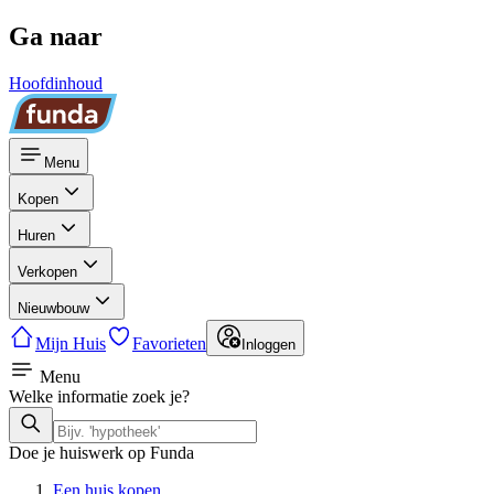
Ga naar
Hoofdinhoud
Menu
Kopen
Huren
Verkopen
Nieuwbouw
Mijn Huis
Favorieten
Inloggen
Menu
Welke informatie zoek je?
Doe je huiswerk op Funda
Een huis kopen