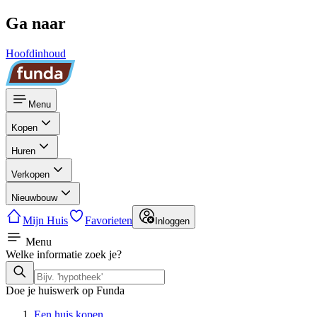
Ga naar
Hoofdinhoud
Menu
Kopen
Huren
Verkopen
Nieuwbouw
Mijn Huis
Favorieten
Inloggen
Menu
Welke informatie zoek je?
Doe je huiswerk op Funda
Een huis kopen