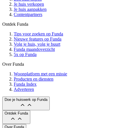
Je huis verkopen
Je huis aanpakken
Contentpartners
Ontdek Funda
Tips voor zoeken op Funda
Nieuwe features op Funda
Volg je huis, volg je buurt
Funda maandoverzicht
5x op Funda
Over Funda
Woonplatform met een missie
Producten en diensten
Funda Index
Adverteren
Doe je huiswerk op Funda
Ontdek Funda
Over Funda