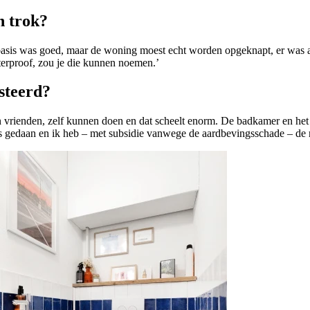
n trok?
 basis was goed, maar de woning moest echt worden opgeknapt, er was a
erproof, zou je die kunnen noemen.’
esteerd?
en vrienden, zelf kunnen doen en dat scheelt enorm. De badkamer en he
 is gedaan en ik heb – met subsidie vanwege de aardbevingsschade – d