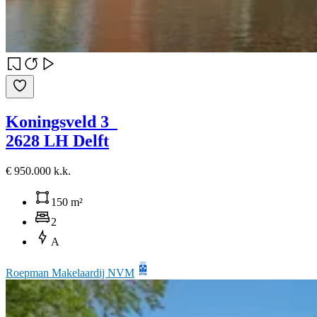
Koningsveld 3
2628 LH Delft
€ 950.000 k.k.
150 m²
2
A
Roepman Makelaardij NVM