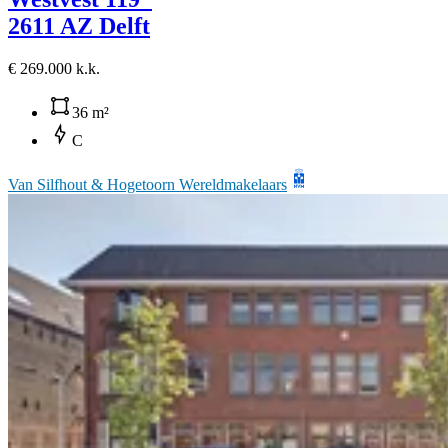
2611 AZ Delft
€ 269.000 k.k.
36 m²
C
Van Silfhout & Hogetoorn Wereldmakelaars