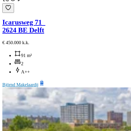
Icarusweg 71
2624 BE Delft
€ 450.000 k.k.
91 m²
2
A++
Björnd Makelaardij