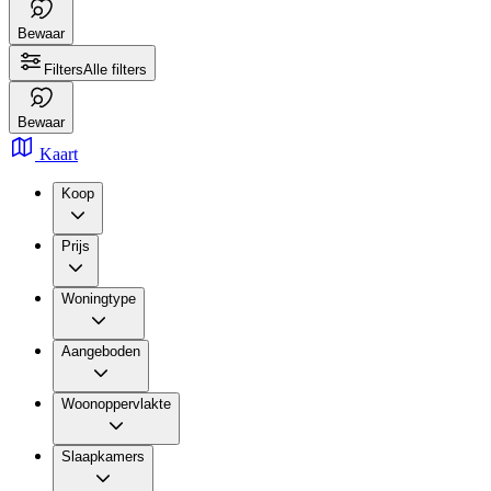
Bewaar
Filters
Alle filters
Bewaar
Kaart
Koop
Prijs
Woningtype
Aangeboden
Woonoppervlakte
Slaapkamers