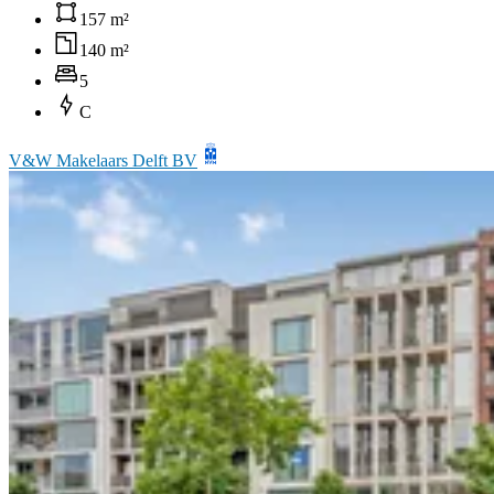
157 m²
140 m²
5
C
V&W Makelaars Delft BV