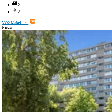
2
A++
VO2 Makelaardij
Nieuw