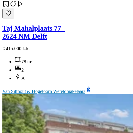
Taj Mahalplaats 77
2624 NM Delft
€ 415.000 k.k.
78 m²
2
A
Van Silfhout & Hogetoorn Wereldmakelaars