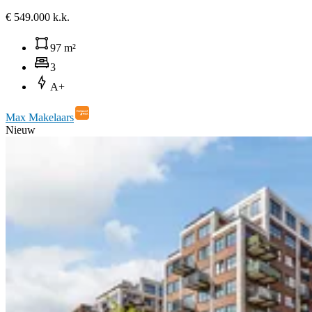
€ 549.000 k.k.
97 m²
3
A+
Max Makelaars
Nieuw