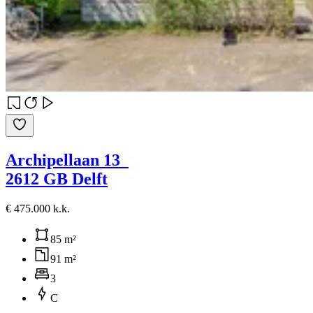
Archipellaan 13
2612 GB Delft
€ 475.000 k.k.
85 m²
91 m²
3
C