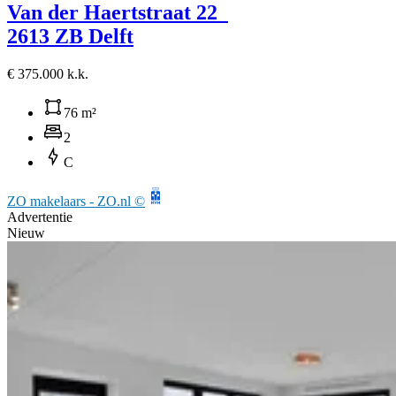
Van der Haertstraat 22
2613 ZB Delft
€ 375.000 k.k.
76 m²
2
C
ZO makelaars - ZO.nl ©
Advertentie
Nieuw