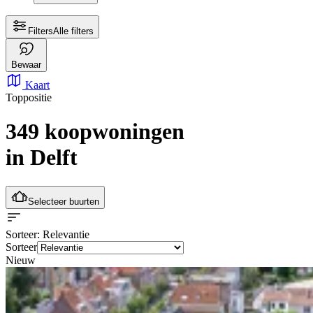
Filters
Alle filters
Bewaar
Kaart
Toppositie
349 koopwoningen
in Delft
Selecteer buurten
Sorteer
: Relevantie
Sorteer
Nieuw