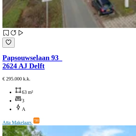
Papsouwselaan 93
2624 AJ Delft
€ 295.000 k.k.
63 m²
3
A
Atta Makelaars