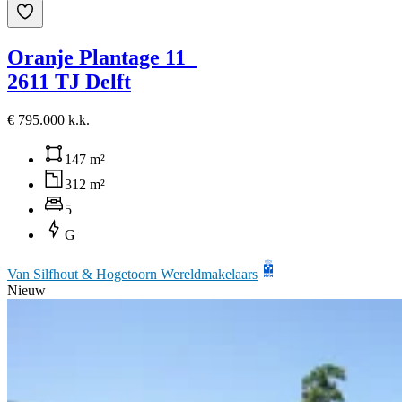
Oranje Plantage 11
2611 TJ Delft
€ 795.000 k.k.
147 m²
312 m²
5
G
Van Silfhout & Hogetoorn Wereldmakelaars
Nieuw