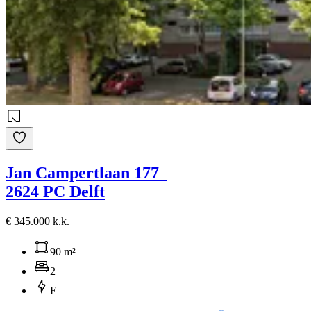
Jan Campertlaan 177
2624 PC Delft
€ 345.000 k.k.
90 m²
2
E