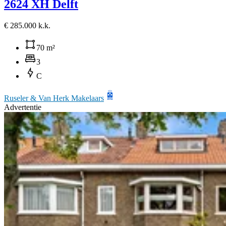
2624 XH Delft
€ 285.000 k.k.
70 m²
3
C
Ruseler & Van Herk Makelaars
Advertentie