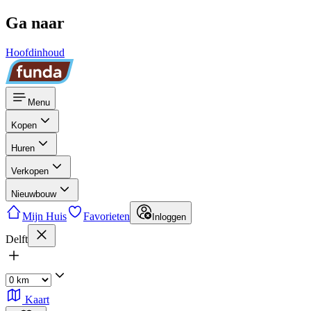
Ga naar
Hoofdinhoud
Menu
Kopen
Huren
Verkopen
Nieuwbouw
Mijn Huis
Favorieten
Inloggen
Delft
Kaart