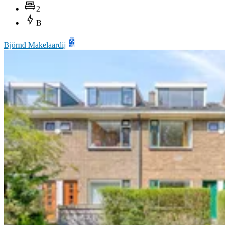
2
B
Björnd Makelaardij