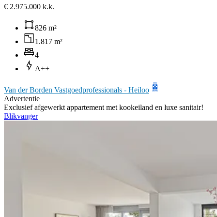
€ 2.975.000 k.k.
826 m²
1.817 m²
4
A++
Van der Borden Vastgoedprofessionals - Heiloo
Advertentie
Exclusief afgewerkt appartement met kookeiland en luxe sanitair!
Blikvanger