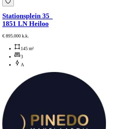
Stationsplein 35
1851 LN Heiloo
€ 895.000 k.k.
145 m²
3
A