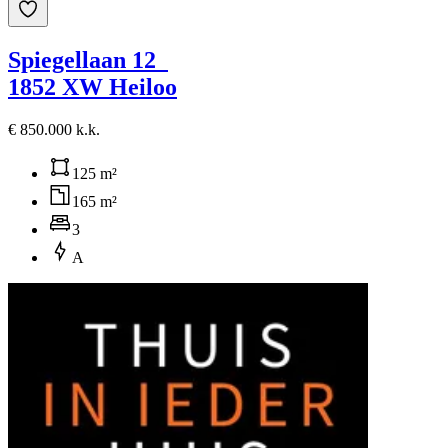
Spiegellaan 12
1852 XW Heiloo
€ 850.000 k.k.
125 m²
165 m²
3
A