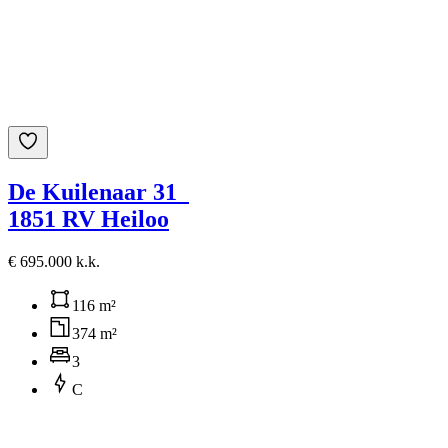
De Kuilenaar 31
1851 RV Heiloo
€ 695.000 k.k.
116 m²
374 m²
3
C