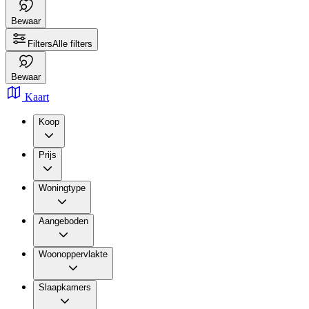
Bewaar
Filters
Alle filters
Bewaar
Kaart
Koop
Prijs
Woningtype
Aangeboden
Woonoppervlakte
Slaapkamers