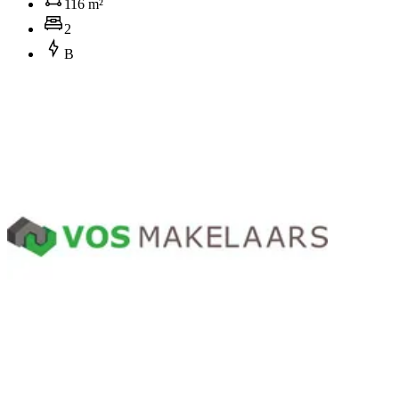
116 m²
2
B