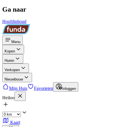
Ga naar
Hoofdinhoud
Menu
Kopen
Huren
Verkopen
Nieuwbouw
Mijn Huis
Favorieten
Inloggen
Heiloo
Kaart