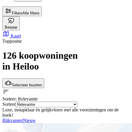
Filters
Alle filters
Bewaar
Kaart
Toppositie
126 koopwoningen
in Heiloo
Selecteer buurten
Sorteer
: Relevantie
Sorteer
Luxe, instapklaar én gelijkvloers met alle voorzieningen om de
hoek!
Blikvanger
Nieuw