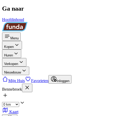
Ga naar
Hoofdinhoud
Menu
Kopen
Huren
Verkopen
Nieuwbouw
Mijn Huis
Favorieten
Inloggen
Bennebroek
Kaart