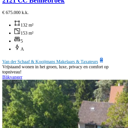
2121 CC Bennebroek
€ 675.000 k.k.
132 m²
153 m²
5
A
Van der Schaaf & Kooijmans Makelaars & Taxateurs
Vrijstaand wonen in het groen, luxe, privacy en comfort op
topniveau!
Blikvanger