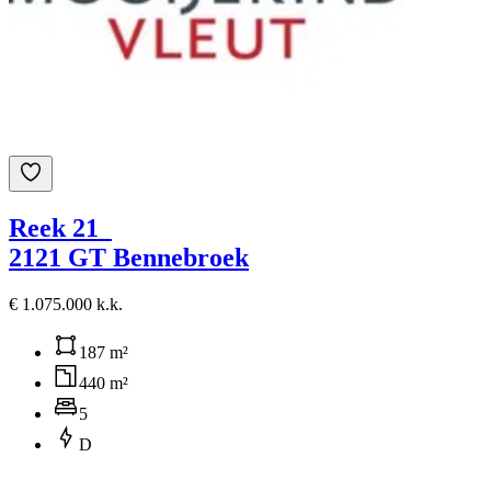
Reek 21
2121 GT Bennebroek
€ 1.075.000 k.k.
187 m²
440 m²
5
D