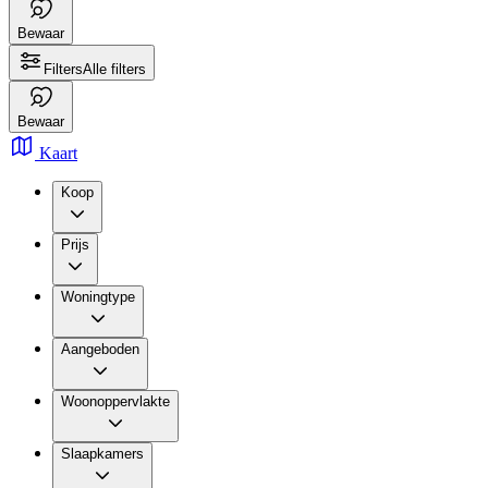
Bewaar
Filters
Alle filters
Bewaar
Kaart
Koop
Prijs
Woningtype
Aangeboden
Woonoppervlakte
Slaapkamers