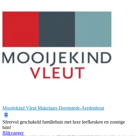
Mooijekind Vleut Makelaars Heemstede-Aerdenhout
Sfeervol geschakeld familiehuis met luxe leefkeuken en zonnige
tuin!
Blikvanger