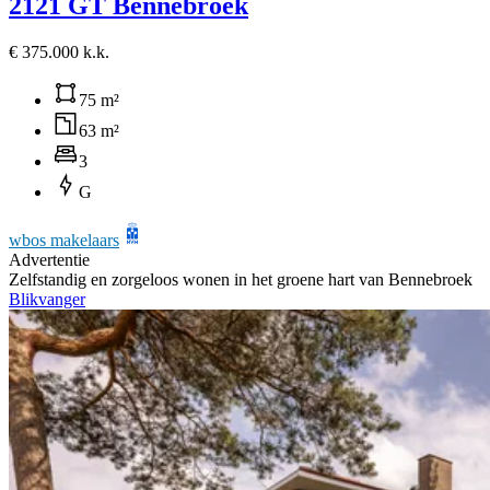
2121 GT Bennebroek
€ 375.000 k.k.
75 m²
63 m²
3
G
wbos makelaars
Advertentie
Zelfstandig en zorgeloos wonen in het groene hart van Bennebroek
Blikvanger