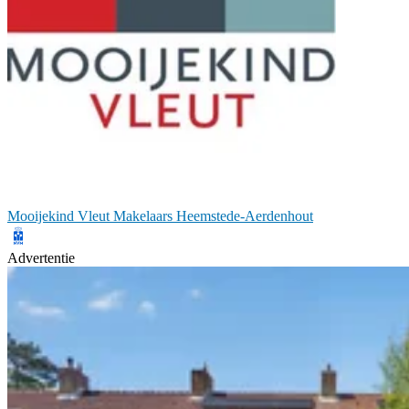
Mooijekind Vleut Makelaars Heemstede-Aerdenhout
Advertentie