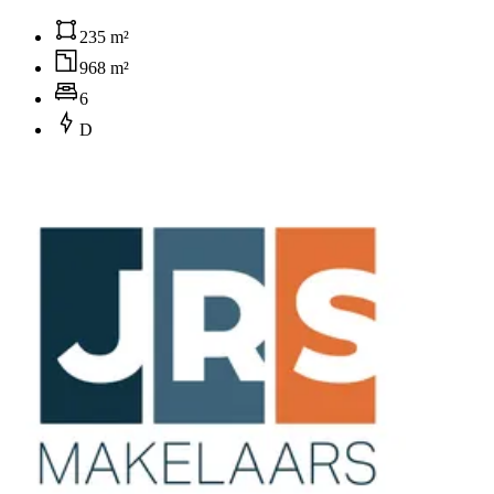
235 m²
968 m²
6
D