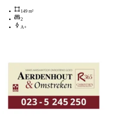
149 m²
2
A+