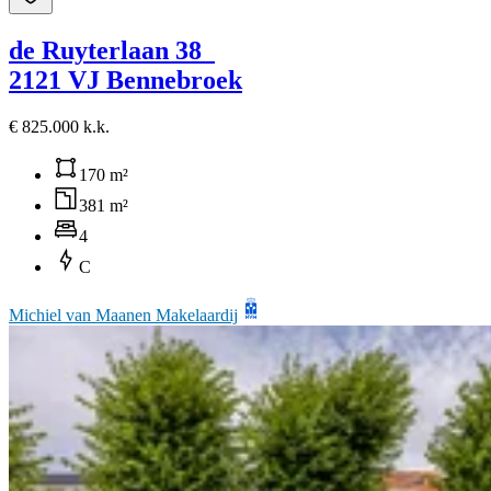
de Ruyterlaan 38
2121 VJ Bennebroek
€ 825.000 k.k.
170 m²
381 m²
4
C
Michiel van Maanen Makelaardij