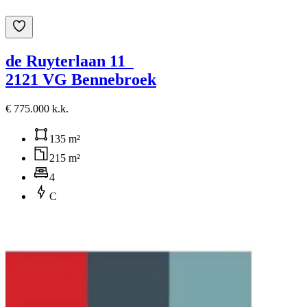
de Ruyterlaan 11
2121 VG Bennebroek
€ 775.000 k.k.
135 m²
215 m²
4
C