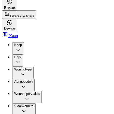
Bewaar
Filters
Alle filters
Bewaar
Kaart
Koop
Prijs
Woningtype
Aangeboden
Woonoppervlakte
Slaapkamers