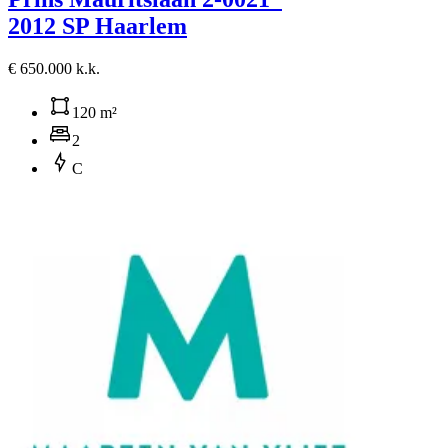
2012 SP Haarlem
€ 650.000 k.k.
120 m²
2
C