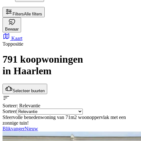
Filters
Alle filters
Bewaar
Kaart
Toppositie
791 koopwoningen
in Haarlem
Selecteer buurten
Sorteer
: Relevantie
Sorteer
Sfeervolle benedenwoning van 71m2 woonoppervlak met een
zonnige tuin!
Blikvanger
Nieuw