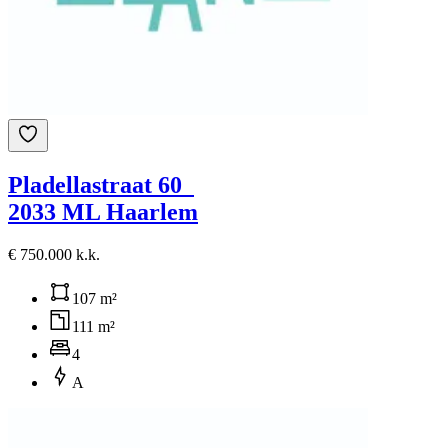
Pladellastraat 60
2033 ML Haarlem
€ 750.000 k.k.
107 m²
111 m²
4
A