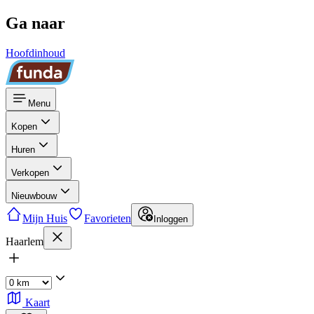
Ga naar
Hoofdinhoud
Menu
Kopen
Huren
Verkopen
Nieuwbouw
Mijn Huis
Favorieten
Inloggen
Haarlem
Kaart