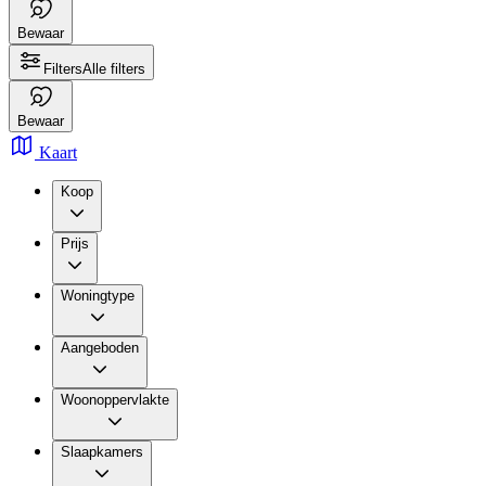
Bewaar
Filters
Alle filters
Bewaar
Kaart
Koop
Prijs
Woningtype
Aangeboden
Woonoppervlakte
Slaapkamers