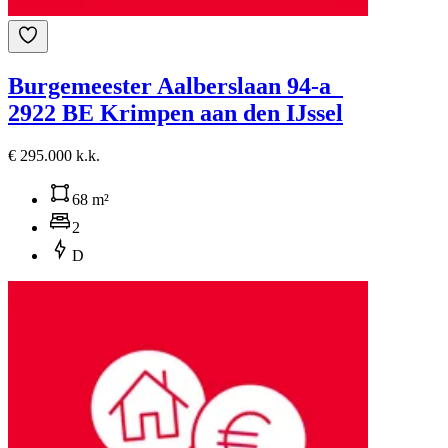
Burgemeester Aalberslaan 94-a
2922 BE Krimpen aan den IJssel
€ 295.000 k.k.
68 m²
2
D