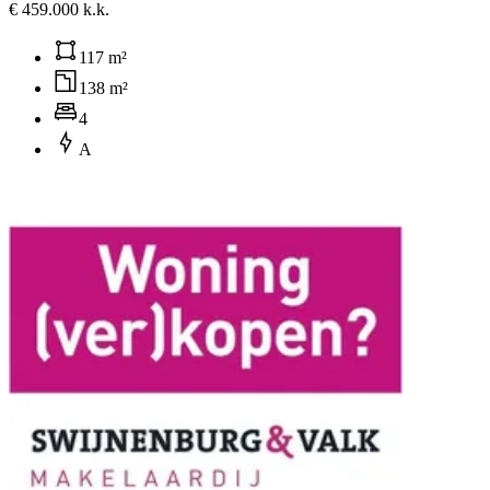
€ 459.000 k.k.
117 m²
138 m²
4
A