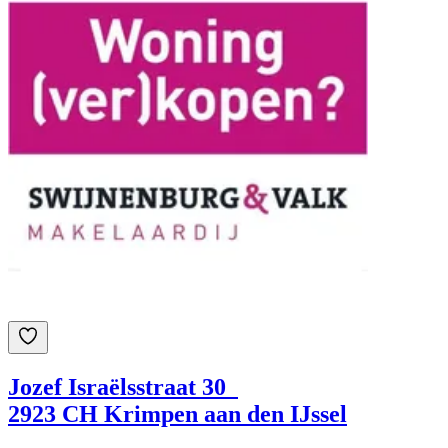
Jozef Israëlsstraat 30
2923 CH Krimpen aan den IJssel