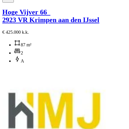
Hoge Vijver 66
2923 VR Krimpen aan den IJssel
€ 425.000 k.k.
87 m²
2
A