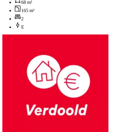
68 m²
165 m²
2
E