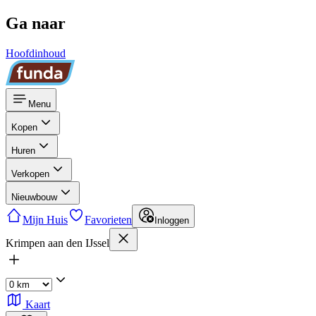
Ga naar
Hoofdinhoud
Menu
Kopen
Huren
Verkopen
Nieuwbouw
Mijn Huis
Favorieten
Inloggen
Krimpen aan den IJssel
Kaart