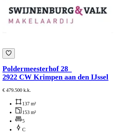
Poldermeesterhof 28
2922 CW Krimpen aan den IJssel
€ 479.500 k.k.
137 m²
153 m²
5
C