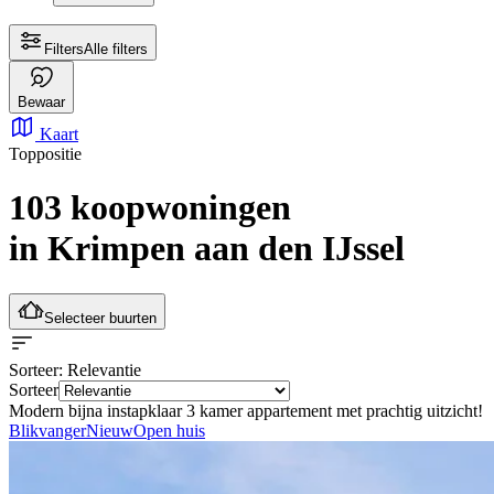
Filters
Alle filters
Bewaar
Kaart
Toppositie
103 koopwoningen
in Krimpen aan den IJssel
Selecteer buurten
Sorteer
: Relevantie
Sorteer
Modern bijna instapklaar 3 kamer appartement met prachtig uitzicht!
Blikvanger
Nieuw
Open huis