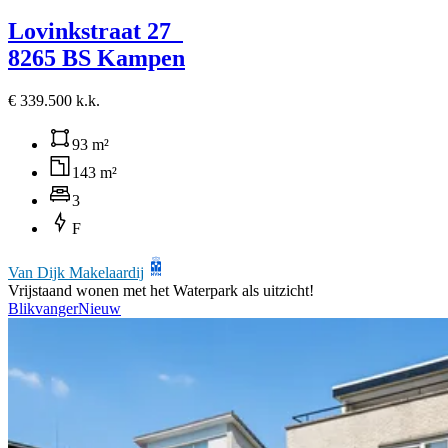
Lovinkstraat 27
8265 BS Kampen
€ 339.500 k.k.
93 m²
143 m²
3
F
Van Dijk Makelaardij
Vrijstaand wonen met het Waterpark als uitzicht!
Blikvanger
Nieuw