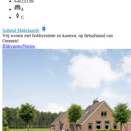
233 m²
4
C
Salland Makelaardij
Vrij wonen met hobbyruimte en kantoor, op fietsafstand van
Ommen!
Blikvanger
Nieuw