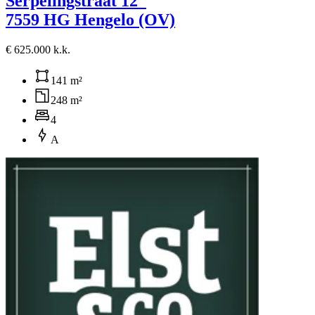
Serpelingstraat 12
7559 HG Hengelo (OV)
€ 625.000 k.k.
141 m²
248 m²
4
A