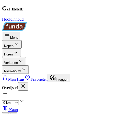
Ga naar
Hoofdinhoud
Menu
Kopen
Huren
Verkopen
Nieuwbouw
Mijn Huis
Favorieten
Inloggen
Overijssel
Kaart