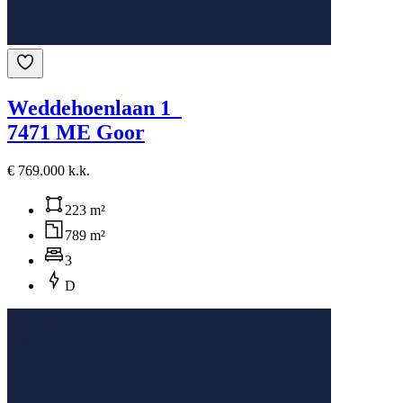
Weddehoenlaan 1
7471 ME Goor
€ 769.000 k.k.
223 m²
789 m²
3
D