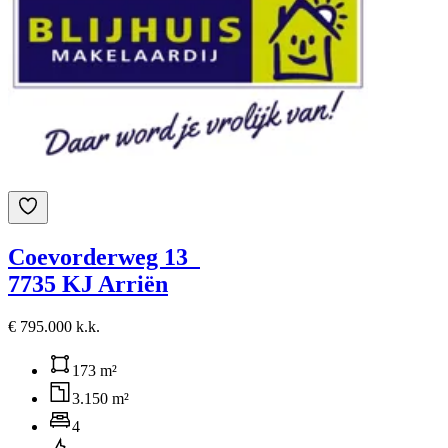
Coevorderweg 13
7735 KJ Arriën
€ 795.000 k.k.
173 m²
3.150 m²
4