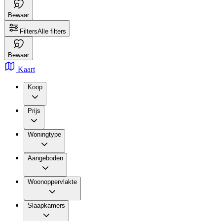
Bewaar
Filters
Alle filters
Bewaar
Kaart
Koop
Prijs
Woningtype
Aangeboden
Woonoppervlakte
Slaapkamers