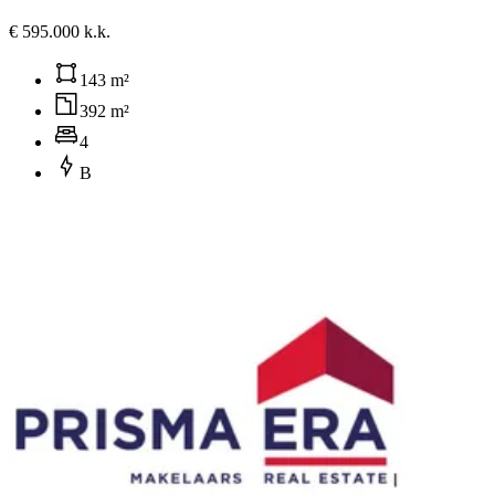
€ 595.000 k.k.
143 m²
392 m²
4
B