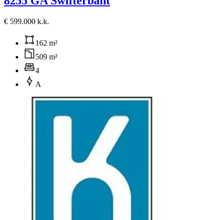
8255 GA Swifterbant
€ 599.000 k.k.
162 m²
509 m²
4
A