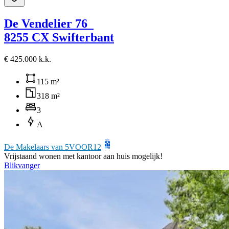
De Vendelier 76
8255 CX Swifterbant
€ 425.000 k.k.
115 m²
318 m²
3
A
De Makelaars van 5VOOR12
Vrijstaand wonen met kantoor aan huis mogelijk!
Blikvanger