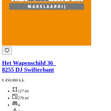
Het Wapenschild 36
8255 DJ Swifterbant
€ 450.000 k.k.
127 m²
279 m²
4