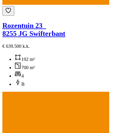
Rozentuin 23
8255 JG Swifterbant
€ 639.500 k.k.
192 m²
700 m²
4
B