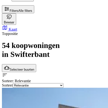
Filters
Alle filters
Bewaar
Kaart
Toppositie
54 koopwoningen
in Swifterbant
Selecteer buurten
Sorteer
: Relevantie
Sorteer