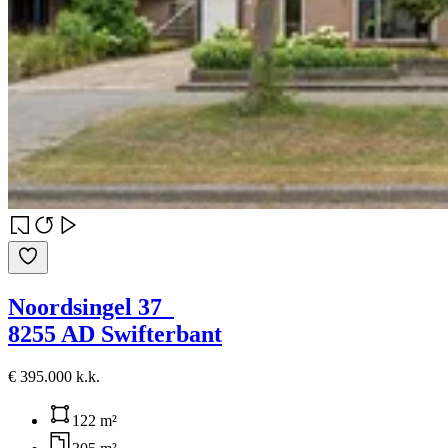
Noordsingel 37
8255 AD Swifterbant
€ 395.000 k.k.
122 m²