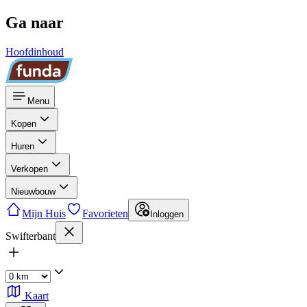
Ga naar
Hoofdinhoud
Menu
Kopen
Huren
Verkopen
Nieuwbouw
Mijn Huis
Favorieten
Inloggen
Swifterbant
Kaart