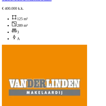
€ 400.000 k.k.
125 m²
289 m²
3
A