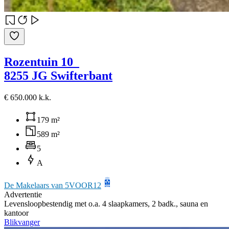
Rozentuin 10
8255 JG Swifterbant
€ 650.000 k.k.
179 m²
589 m²
5
A
De Makelaars van 5VOOR12
Advertentie
Levensloopbestendig met o.a. 4 slaapkamers, 2 badk., sauna en
kantoor
Blikvanger