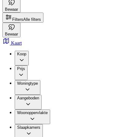
Bewaar
Filters
Alle filters
Bewaar
Kaart
Koop
Prijs
Woningtype
Aangeboden
Woonoppervlakte
Slaapkamers