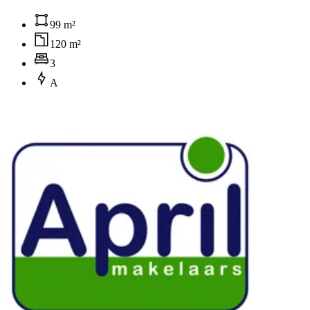
99 m²
120 m²
3
A