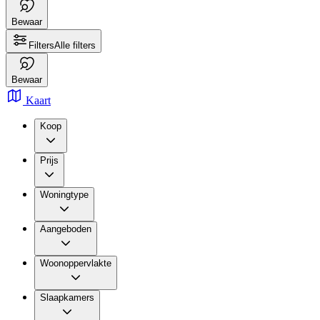
Bewaar
Filters
Alle filters
Bewaar
Kaart
Koop
Prijs
Woningtype
Aangeboden
Woonoppervlakte
Slaapkamers