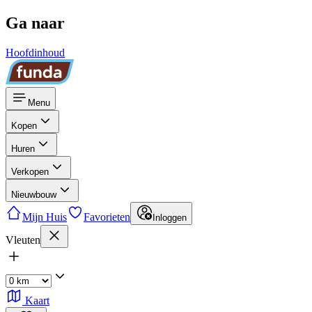
Ga naar
Hoofdinhoud
Menu
Kopen
Huren
Verkopen
Nieuwbouw
Mijn Huis
Favorieten
Inloggen
Vleuten
Kaart