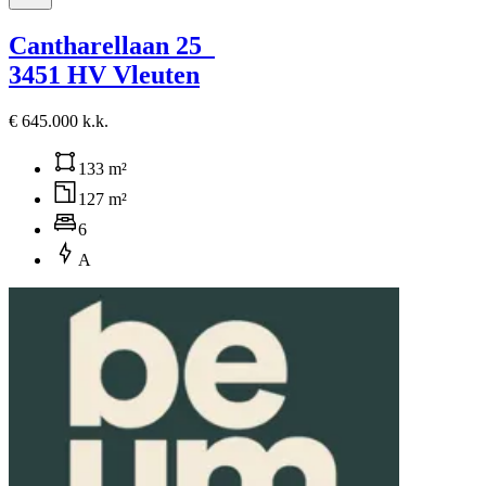
Cantharellaan 25
3451 HV Vleuten
€ 645.000 k.k.
133 m²
127 m²
6
A