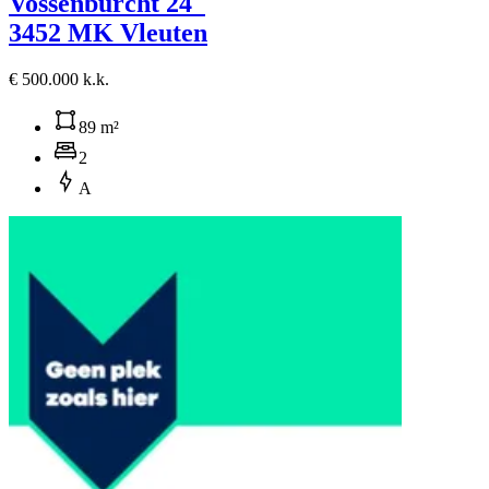
Vossenburcht 24
3452 MK Vleuten
€ 500.000 k.k.
89 m²
2
A