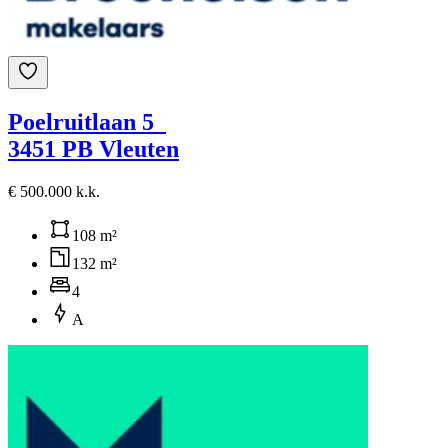
Poelruitlaan 5
3451 PB Vleuten
€ 500.000 k.k.
108 m²
132 m²
4
A