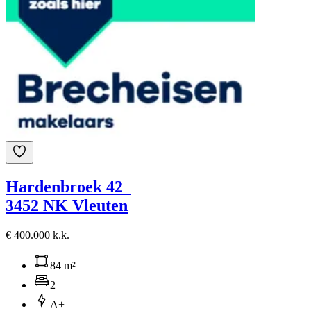
Hardenbroek 42
3452 NK Vleuten
€ 400.000 k.k.
84 m²
2
A+