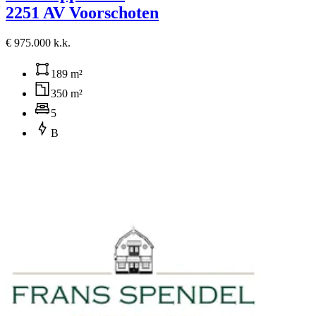
2251 AV Voorschoten
€ 975.000 k.k.
189 m²
350 m²
5
B