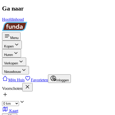
Ga naar
Hoofdinhoud
Menu
Kopen
Huren
Verkopen
Nieuwbouw
Mijn Huis
Favorieten
Inloggen
Voorschoten
Kaart