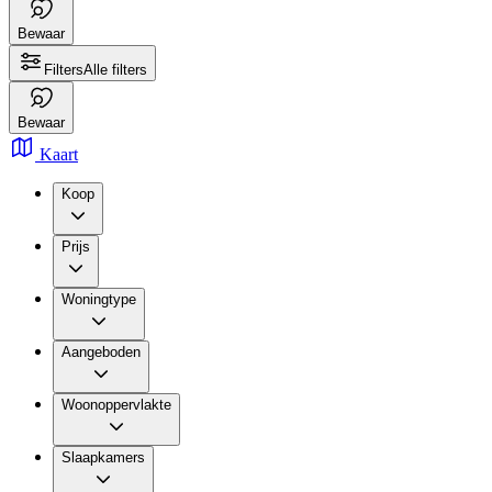
Bewaar
Filters
Alle filters
Bewaar
Kaart
Koop
Prijs
Woningtype
Aangeboden
Woonoppervlakte
Slaapkamers