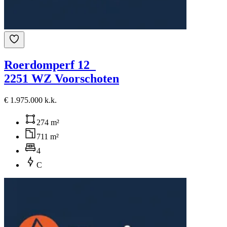
Roerdomperf 12
2251 WZ Voorschoten
€ 1.975.000 k.k.
274 m²
711 m²
4
C