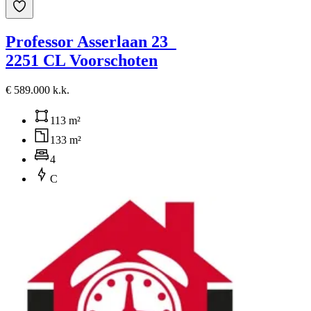
Professor Asserlaan 23
2251 CL Voorschoten
€ 589.000 k.k.
113 m²
133 m²
4
C