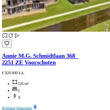
Annie M.G. Schmidtlaan 368
2251 ZE Voorschoten
€ 920.000 k.k.
126 m²
2
A
Rijnland Makelaars