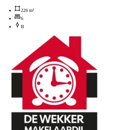
226 m²
6
B