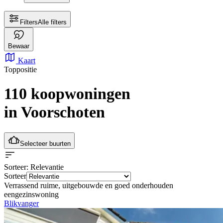
Filters
Alle filters
Bewaar
Kaart
Toppositie
110 koopwoningen
in Voorschoten
Selecteer buurten
Sorteer
: Relevantie
Sorteer
Verrassend ruime, uitgebouwde en goed onderhouden
eengezinswoning
Blikvanger