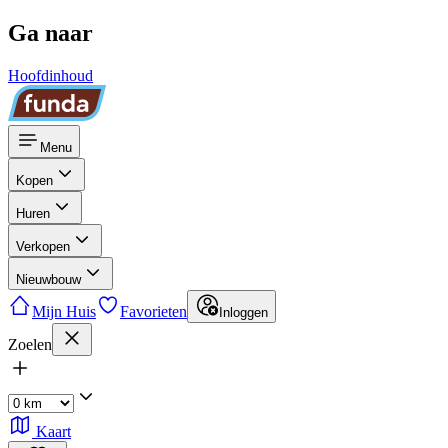
Ga naar
Hoofdinhoud
Menu
Kopen
Huren
Verkopen
Nieuwbouw
Mijn Huis
Favorieten
Inloggen
Zoelen
Kaart