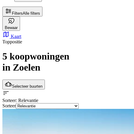
Filters
Alle filters
Bewaar
Kaart
Toppositie
5 koopwoningen
in Zoelen
Selecteer buurten
Sorteer
: Relevantie
Sorteer