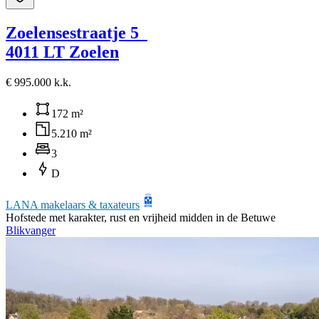
Zoelensestraatje 5
4011 LT Zoelen
€ 995.000 k.k.
172 m²
5.210 m²
3
D
LANA makelaars & taxateurs
Hofstede met karakter, rust en vrijheid midden in de Betuwe
Blikvanger