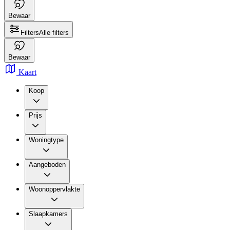
Bewaar
Filters
Alle filters
Bewaar
Kaart
Koop
Prijs
Woningtype
Aangeboden
Woonoppervlakte
Slaapkamers