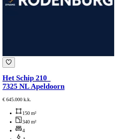
Het Schip 210
7325 NL Apeldoorn
€ 645.000 k.k.
150 m²
340 m²
4