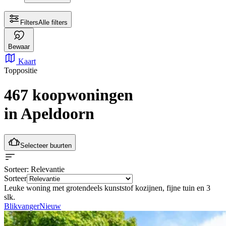
Filters
Alle filters
Bewaar
Kaart
Toppositie
467 koopwoningen
in Apeldoorn
Selecteer buurten
Sorteer
: Relevantie
Sorteer
Leuke woning met grotendeels kunststof kozijnen, fijne tuin en 3
slk.
Blikvanger
Nieuw