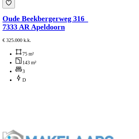
Oude Beekbergerweg 316
7333 AR Apeldoorn
€ 325.000 k.k.
75 m²
143 m²
3
D