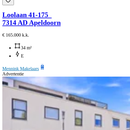
Loolaan 41-175
7314 AD Apeldoorn
€ 165.000 k.k.
34 m²
E
Mennink Makelaars
Advertentie