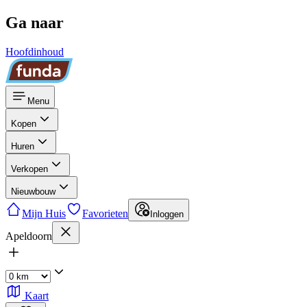
Ga naar
Hoofdinhoud
Menu
Kopen
Huren
Verkopen
Nieuwbouw
Mijn Huis
Favorieten
Inloggen
Apeldoorn
Kaart