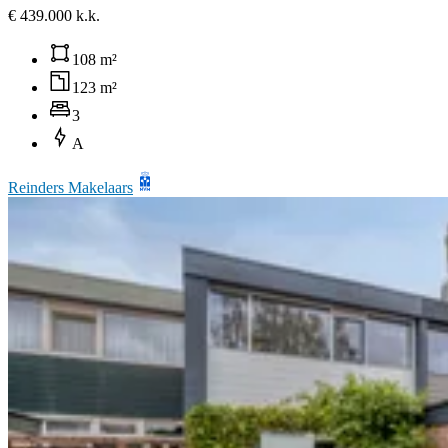
€ 439.000 k.k.
108 m²
123 m²
3
A
Reinders Makelaars