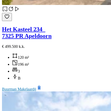
Het Kasteel 234
7325 PR Apeldoorn
€ 499.500 k.k.
120 m²
196 m²
3
B
Buurman Makelaardij