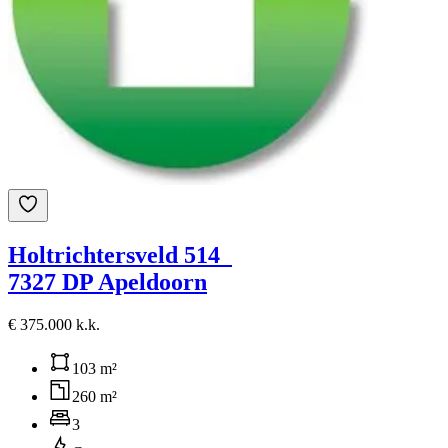
Holtrichtersveld 514
7327 DP Apeldoorn
€ 375.000 k.k.
103 m²
260 m²
3