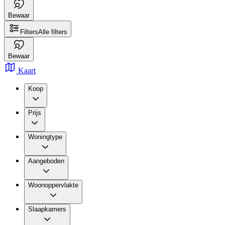
Bewaar
Filters
Alle filters
Bewaar
Kaart
Koop
Prijs
Woningtype
Aangeboden
Woonoppervlakte
Slaapkamers