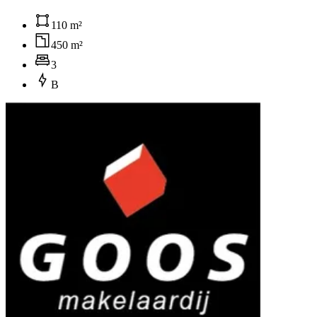
110 m²
450 m²
3
B