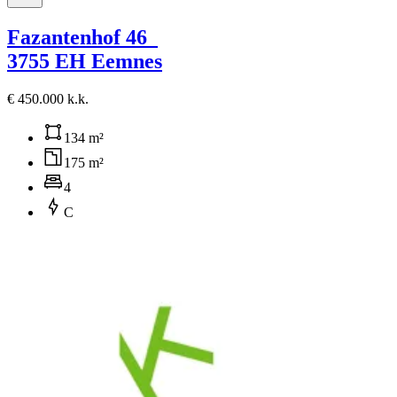
Fazantenhof 46
3755 EH Eemnes
€ 450.000 k.k.
134 m²
175 m²
4
C