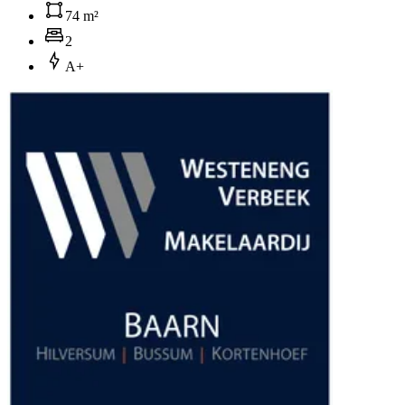
74 m²
2
A+