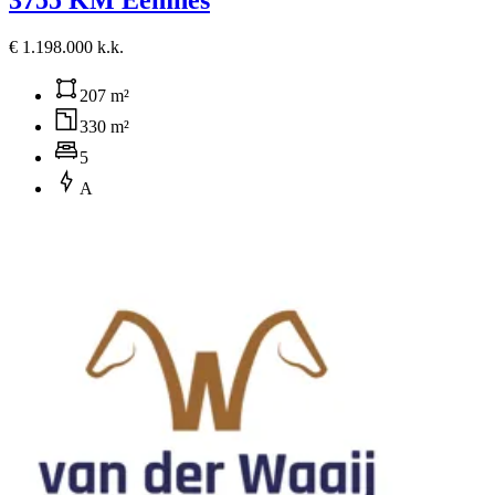
€ 1.198.000 k.k.
207 m²
330 m²
5
A