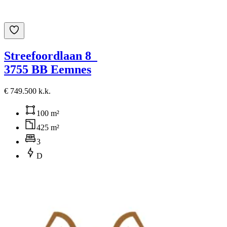
Streefoordlaan 8
3755 BB Eemnes
€ 749.500 k.k.
100 m²
425 m²
3
D