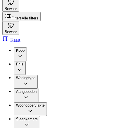
Bewaar
Filters
Alle filters
Bewaar
Kaart
Koop
Prijs
Woningtype
Aangeboden
Woonoppervlakte
Slaapkamers