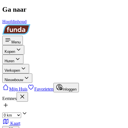
Ga naar
Hoofdinhoud
Menu
Kopen
Huren
Verkopen
Nieuwbouw
Mijn Huis
Favorieten
Inloggen
Eemnes
Kaart