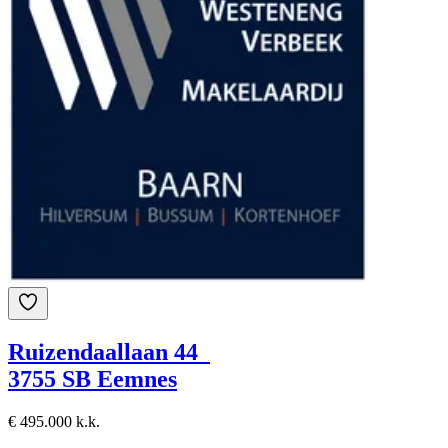
Ruizendaallaan 44
3755 SB Eemnes
€ 495.000 k.k.