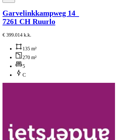
Garvelinkkampweg 14
7261 CH Ruurlo
€ 399.014 k.k.
135 m²
270 m²
5
C