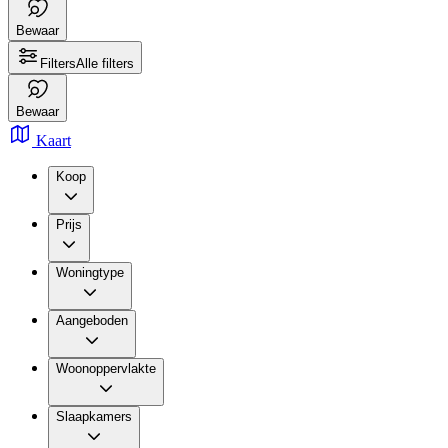
Bewaar
Filters
Alle filters
Bewaar
Kaart
Koop
Prijs
Woningtype
Aangeboden
Woonoppervlakte
Slaapkamers