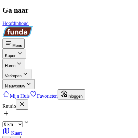
Ga naar
Hoofdinhoud
Menu
Kopen
Huren
Verkopen
Nieuwbouw
Mijn Huis
Favorieten
Inloggen
Ruurlo
Kaart