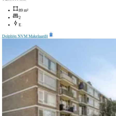
89 m²
2
E
Dolphijn NVM Makelaardij