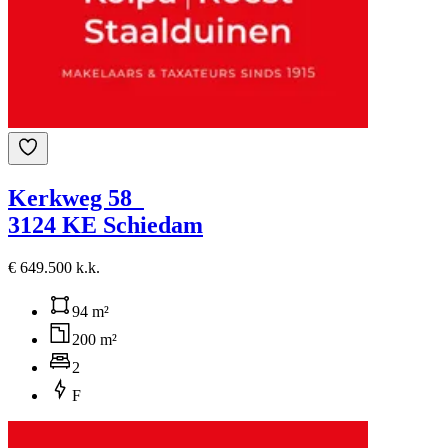
Kerkweg 58
3124 KE Schiedam
€ 649.500 k.k.
94 m²
200 m²
2
F