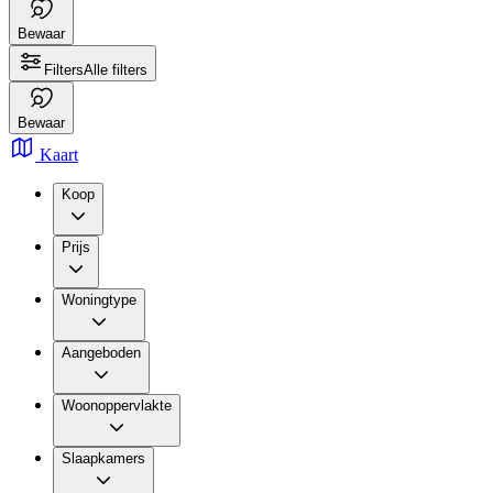
Bewaar
Filters
Alle filters
Bewaar
Kaart
Koop
Prijs
Woningtype
Aangeboden
Woonoppervlakte
Slaapkamers