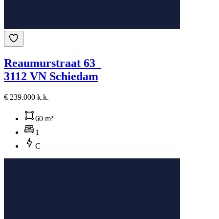
Reaumurstraat 63
3112 VN Schiedam
€ 239.000 k.k.
60 m²
1
C