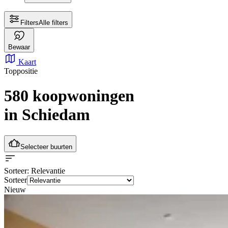
Filters
Alle filters
Bewaar
Kaart
Toppositie
580 koopwoningen
in Schiedam
Selecteer buurten
Sorteer
: Relevantie
Sorteer
Nieuw