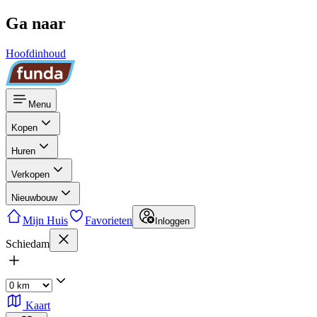
Ga naar
Hoofdinhoud
Menu
Kopen
Huren
Verkopen
Nieuwbouw
Mijn Huis
Favorieten
Inloggen
Schiedam
Kaart