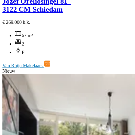
Jozef Oreliosingel 81
3122 CM Schiedam
€ 269.000 k.k.
67 m²
2
F
Van Rhijn Makelaars
Nieuw