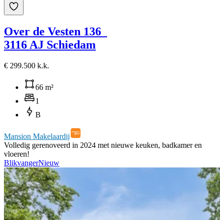
Over de Vesten 136
3116 AJ Schiedam
€ 299.500 k.k.
66 m²
1
B
Mansion Makelaardij
Volledig gerenoveerd in 2024 met nieuwe keuken, badkamer en
vloeren!
Blikvanger
Nieuw