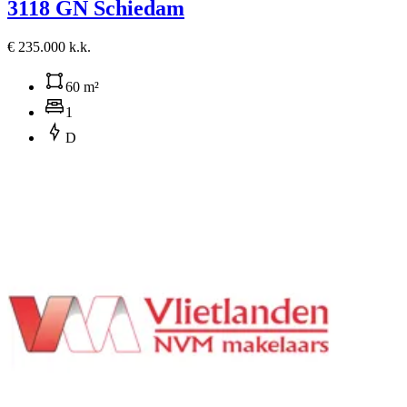
3118 GN Schiedam
€ 235.000 k.k.
60 m²
1
D