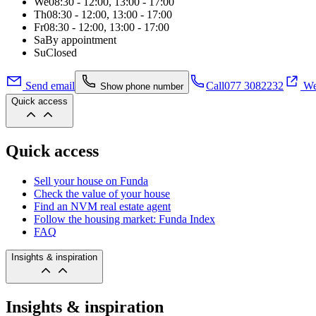
We
08:30 - 12:00, 13:00 - 17:00
Th
08:30 - 12:00, 13:00 - 17:00
Fr
08:30 - 12:00, 13:00 - 17:00
Sa
By appointment
Su
Closed
Send email
Call
077 3082232
We
Show phone number
Quick access
Quick access
Sell your house on Funda
Check the value of your house
Find an NVM real estate agent
Follow the housing market: Funda Index
FAQ
Insights & inspiration
Insights & inspiration