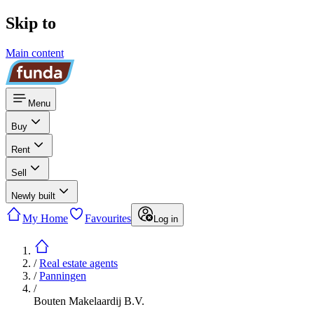
Skip to
Main content
Menu
Buy
Rent
Sell
Newly built
My Home
Favourites
Log in
/
Real estate agents
/
Panningen
/
Bouten Makelaardij B.V.