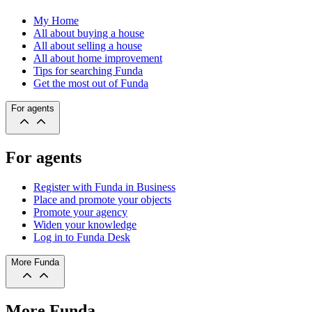
My Home
All about buying a house
All about selling a house
All about home improvement
Tips for searching Funda
Get the most out of Funda
For agents
For agents
Register with Funda in Business
Place and promote your objects
Promote your agency
Widen your knowledge
Log in to Funda Desk
More Funda
More Funda