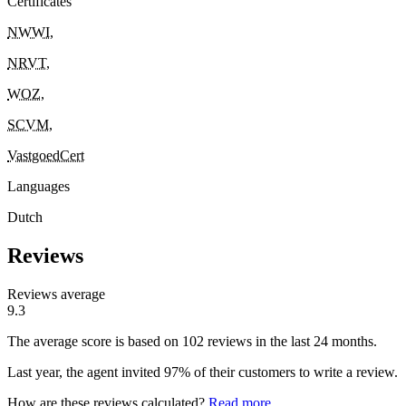
Certificates
NWWI
,
NRVT
,
WOZ
,
SCVM
,
VastgoedCert
Languages
Dutch
Reviews
Reviews average
9.3
The average score is based on 102 reviews in the last 24 months.
Last year, the agent invited 97% of their customers to write a review.
How are these reviews calculated?
Read more