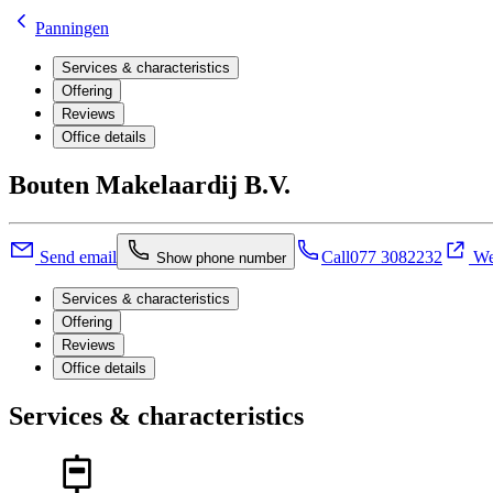
Panningen
Services & characteristics
Offering
Reviews
Office details
Bouten Makelaardij B.V.
Send email
Call
077 3082232
We
Show phone number
Services & characteristics
Offering
Reviews
Office details
Services & characteristics