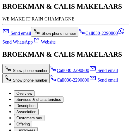
BROEKMAN & CALIS MAKELAARS
WE MAKE IT RAIN CHAMPAGNE
Send email
Call
030-2290800
Show phone number
Send WhatsApp
Website
BROEKMAN & CALIS MAKELAARS
Call
030-2290800
Send email
Show phone number
Call
030-2290800
Send email
Show phone number
Overview
Services & characteristics
Description
Association
Customers say
Offering
Employees