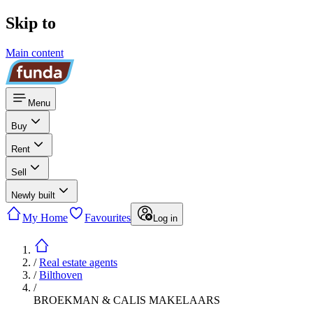
Skip to
Main content
Menu
Buy
Rent
Sell
Newly built
My Home
Favourites
Log in
/
Real estate agents
/
Bilthoven
/
BROEKMAN & CALIS MAKELAARS