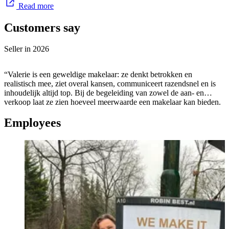
Read more
Customers say
Seller in
2026
“Valerie is een geweldige makelaar: ze denkt betrokken en
realistisch mee, ziet overal kansen, communiceert razendsnel en is
inhoudelijk altijd top. Bij de begeleiding van zowel de aan- en
verkoop laat ze zien hoeveel meerwaarde een makelaar kan bieden.
Dat is in haar geval heel veel. En niet onbelangrijk, ze beschikt over
Employees
een aanstekelijk enhousiastme.”