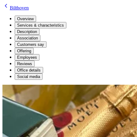
Bilthoven
Overview
Services & characteristics
Description
Association
Customers say
Offering
Employees
Reviews
Office details
Social media