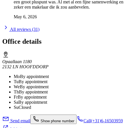
een groot pluspunt was. Al met al een fijne samenwerking en
zeker een makelaar die ik zou aanbevelen.
May 6, 2026
All reviews (31)
Office details
Opaallaan 1180
2132 LN HOOFDDORP
Mo
By appointment
Tu
By appointment
We
By appointment
Th
By appointment
Fr
By appointment
Sa
By appointment
Su
Closed
Send email
Call
(+31)6-16503959
Show phone number