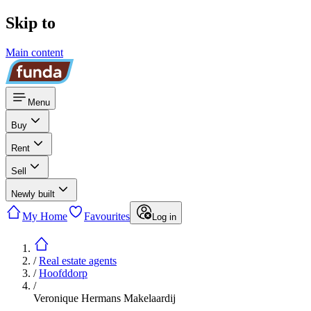
Skip to
Main content
Menu
Buy
Rent
Sell
Newly built
My Home
Favourites
Log in
/
Real estate agents
/
Hoofddorp
/
Veronique Hermans Makelaardij