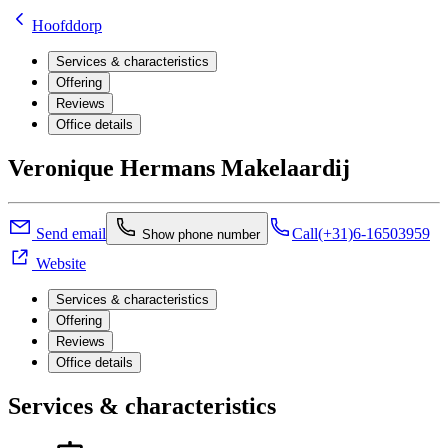
Hoofddorp
Services & characteristics
Offering
Reviews
Office details
Veronique Hermans Makelaardij
Send email
Call
(+31)6-16503959
Show phone number
Website
Services & characteristics
Offering
Reviews
Office details
Services & characteristics