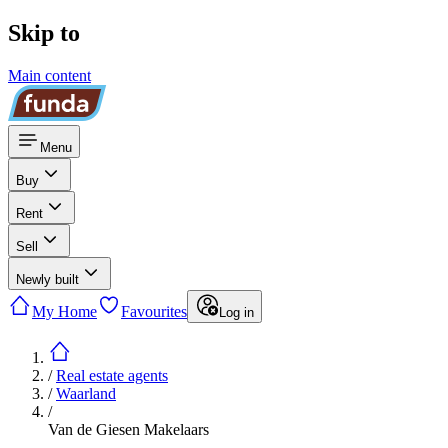
Skip to
Main content
Menu
Buy
Rent
Sell
Newly built
My Home
Favourites
Log in
/
Real estate agents
/
Waarland
/
Van de Giesen Makelaars