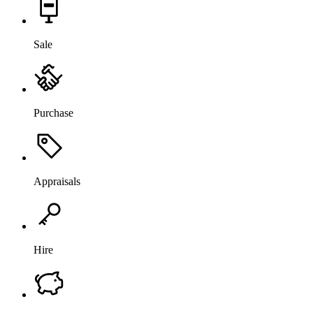
Sale
Purchase
Appraisals
Hire