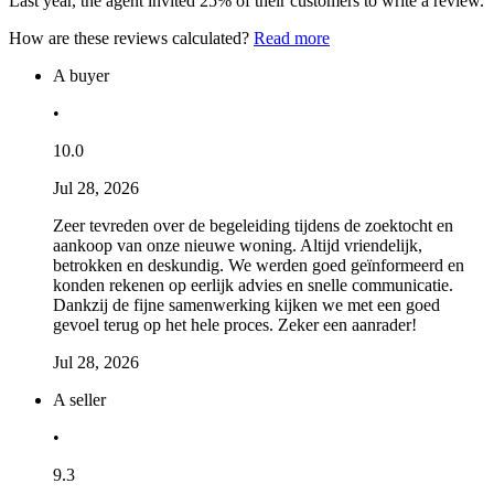
Last year, the agent invited 25% of their customers to write a review.
How are these reviews calculated?
Read more
A buyer
•
10.0
Jul 28, 2026
Zeer tevreden over de begeleiding tijdens de zoektocht en
aankoop van onze nieuwe woning. Altijd vriendelijk,
betrokken en deskundig. We werden goed geïnformeerd en
konden rekenen op eerlijk advies en snelle communicatie.
Dankzij de fijne samenwerking kijken we met een goed
gevoel terug op het hele proces. Zeker een aanrader!
Jul 28, 2026
A seller
•
9.3