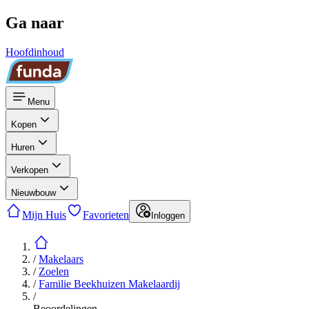
Ga naar
Hoofdinhoud
Menu
Kopen
Huren
Verkopen
Nieuwbouw
Mijn Huis
Favorieten
Inloggen
/
Makelaars
/
Zoelen
/
Familie Beekhuizen Makelaardij
/
Beoordelingen