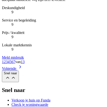
Deskundigheid
9
Service en begeleiding
9
Prijs / kwaliteit
9
Lokale marktkennis
9
Meld misbruik
1
2
3
4
5
6
7
van
13
Volgende
Snel naar
Snel naar
Verkoop je huis op Funda
Check je woningwaarde