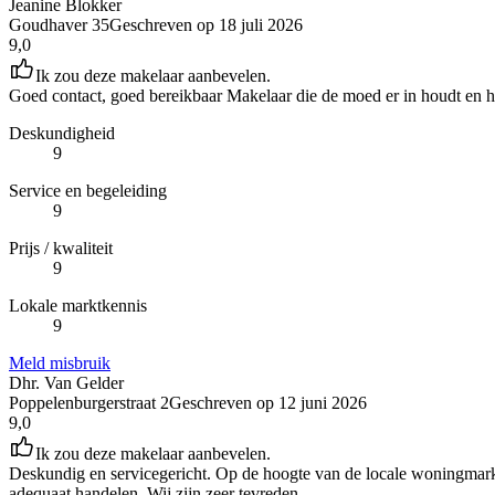
Jeanine Blokker
Goudhaver 35
Geschreven op
18 juli 2026
9,0
Ik zou deze makelaar aanbevelen.
Goed contact, goed bereikbaar Makelaar die de moed er in houdt en het 
Deskundigheid
9
Service en begeleiding
9
Prijs / kwaliteit
9
Lokale marktkennis
9
Meld misbruik
Dhr. Van Gelder
Poppelenburgerstraat 2
Geschreven op
12 juni 2026
9,0
Ik zou deze makelaar aanbevelen.
Deskundig en servicegericht. Op de hoogte van de locale woningmark
adequaat handelen. Wij zijn zeer tevreden.