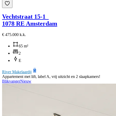
Vechtstraat 15-1
1078 RE Amsterdam
€ 475.000 k.k.
65 m²
2
E
River Makelaardij
Appartement met lift, label A, vrij uitzicht en 2 slaapkamers!
Blikvanger
Nieuw