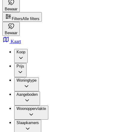
Bewaar
Filters
Alle filters
Bewaar
Kaart
Koop
Prijs
Woningtype
Aangeboden
Woonoppervlakte
Slaapkamers