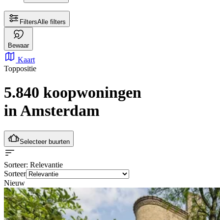
Filters
Alle filters
Bewaar
Kaart
Toppositie
5.840 koopwoningen
in Amsterdam
Selecteer buurten
Sorteer
: Relevantie
Sorteer
Nieuw