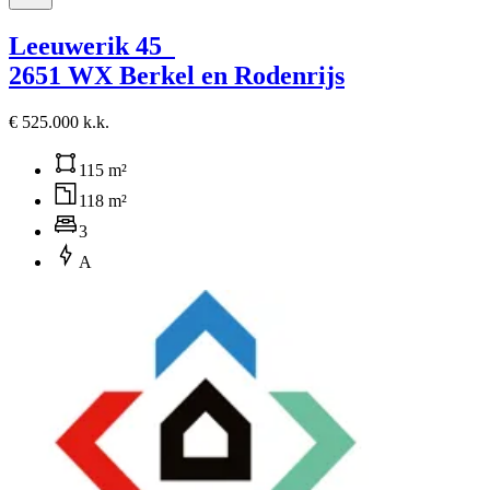
Leeuwerik 45
2651 WX Berkel en Rodenrijs
€ 525.000 k.k.
115 m²
118 m²
3
A