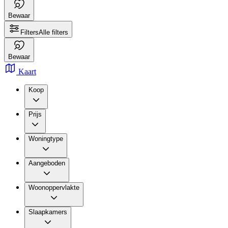
Bewaar
Filters
Alle filters
Bewaar
Kaart
Koop
Prijs
Woningtype
Aangeboden
Woonoppervlakte
Slaapkamers