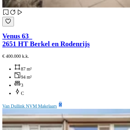
Venus 63
2651 HT Berkel en Rodenrijs
€ 400.000 k.k.
87 m²
94 m²
3
C
Van Dullink NVM Makelaars