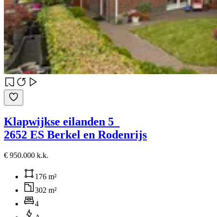
Klapwijkse eilanden 5
2652 ES Berkel en Rodenrijs
€ 950.000 k.k.
176 m²
302 m²
4