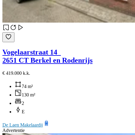
Vogelaarstraat 14
2651 CT Berkel en Rodenrijs
€ 419.000 k.k.
74 m²
130 m²
2
E
De Laen Makelaardij
Advertentie