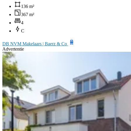
136 m²
367 m²
4
C
DB NVM Makelaars | Baerz & Co
Advertentie