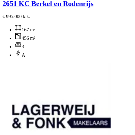
2651 KC Berkel en Rodenrijs
€ 995.000 k.k.
167 m²
456 m²
3
A