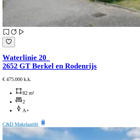
Waterlinie 20
2652 GT Berkel en Rodenrijs
€ 475.000 k.k.
82 m²
2
A+
C&D Makelaardij