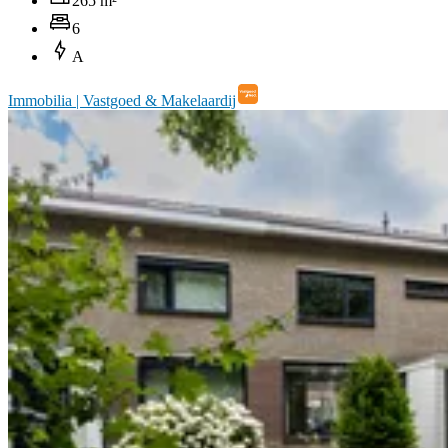
265 m²
6
A
Immobilia | Vastgoed & Makelaardij