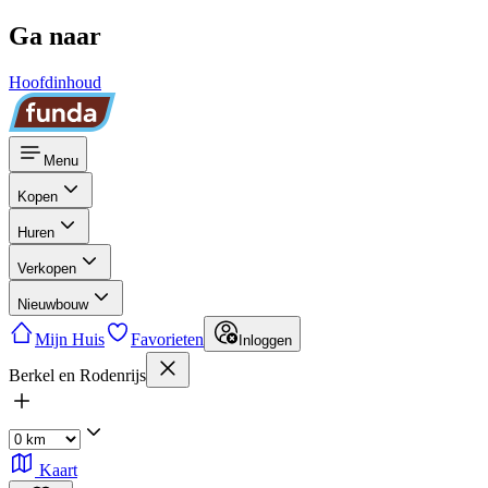
Ga naar
Hoofdinhoud
Menu
Kopen
Huren
Verkopen
Nieuwbouw
Mijn Huis
Favorieten
Inloggen
Berkel en Rodenrijs
Kaart