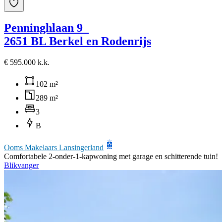
Penninghlaan 9
2651 BL Berkel en Rodenrijs
€ 595.000 k.k.
102 m²
289 m²
3
B
Ooms Makelaars Lansingerland
Comfortabele 2-onder-1-kapwoning met garage en schitterende tuin!
Blikvanger