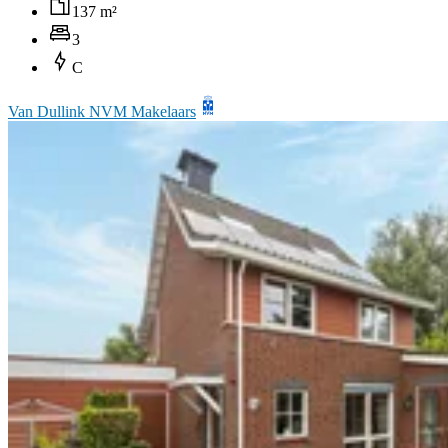
137 m²
3
C
Van Dullink NVM Makelaars