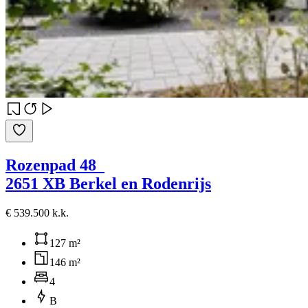
Rozenpad 48
2651 XB Berkel en Rodenrijs
€ 539.500 k.k.
127 m²
146 m²
4
B