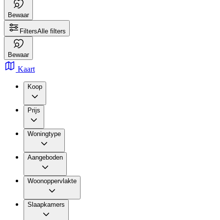
Bewaar
Filters
Alle filters
Bewaar
Kaart
Koop
Prijs
Woningtype
Aangeboden
Woonoppervlakte
Slaapkamers