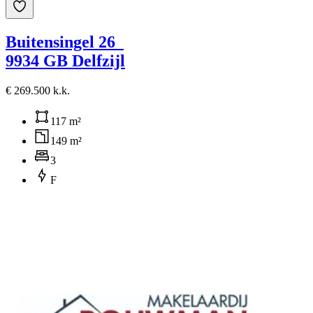
Buitensingel 26
9934 GB Delfzijl
€ 269.500 k.k.
117 m²
149 m²
3
F