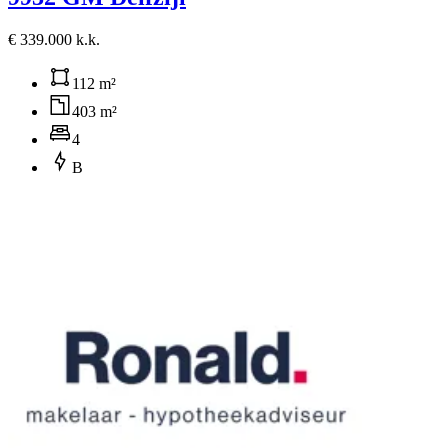
€ 339.000 k.k.
112 m²
403 m²
4
B