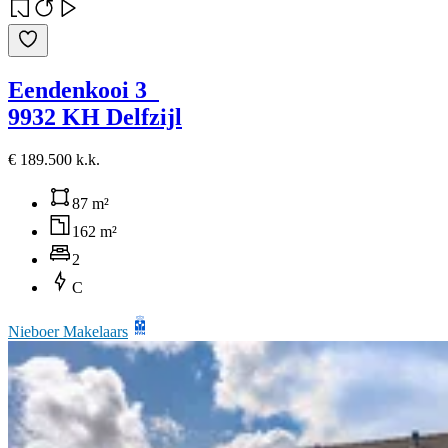
Eendenkooi 3
9932 KH Delfzijl
€ 189.500 k.k.
87 m²
162 m²
2
C
Nieboer Makelaars