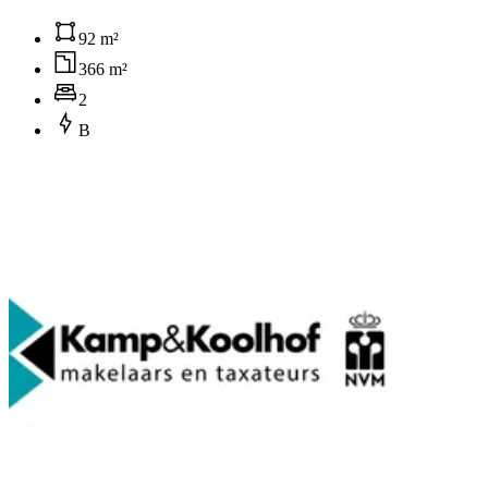
92 m²
366 m²
2
B