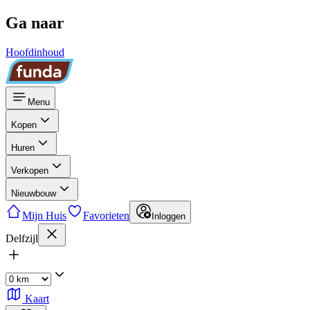
Ga naar
Hoofdinhoud
Menu
Kopen
Huren
Verkopen
Nieuwbouw
Mijn Huis
Favorieten
Inloggen
Delfzijl
Kaart