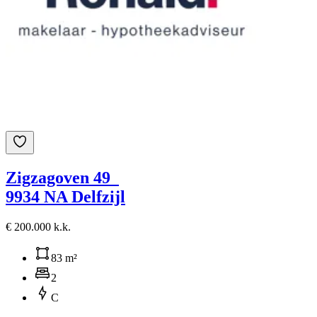
Zigzagoven 49
9934 NA Delfzijl
€ 200.000 k.k.
83 m²
2
C