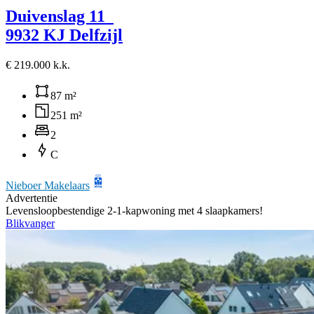
Duivenslag 11
9932 KJ Delfzijl
€ 219.000 k.k.
87 m²
251 m²
2
C
Nieboer Makelaars
Advertentie
Levensloopbestendige 2-1-kapwoning met 4 slaapkamers!
Blikvanger