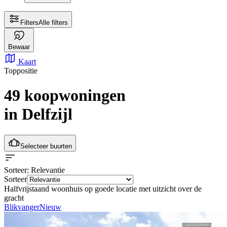
Filters
Alle filters
Bewaar
Kaart
Toppositie
49 koopwoningen
in Delfzijl
Selecteer buurten
Sorteer
: Relevantie
Sorteer
Halfvrijstaand woonhuis op goede locatie met uitzicht over de
gracht
Blikvanger
Nieuw