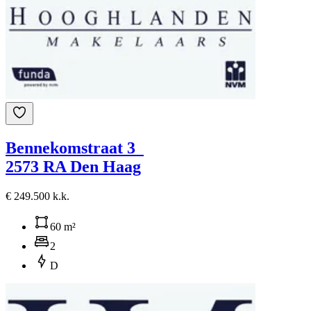
Bennekomstraat 3
2573 RA Den Haag
€ 249.500 k.k.
60 m²
2
D