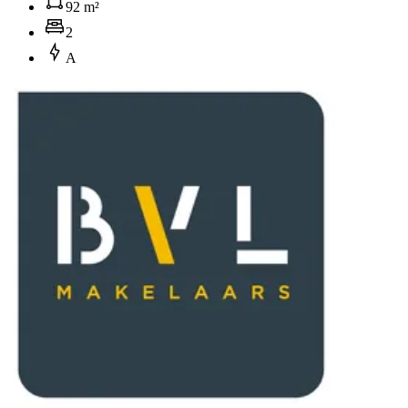
92 m²
2
A