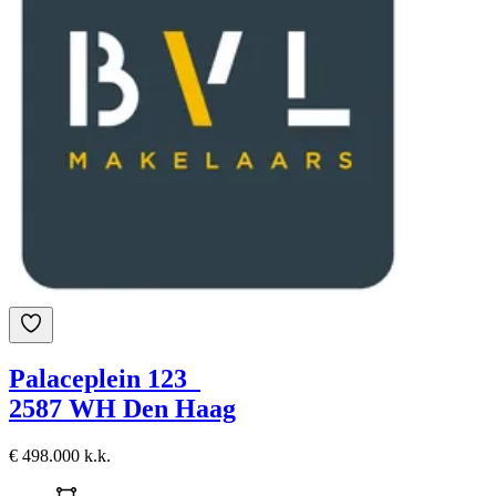
Palaceplein 123
2587 WH Den Haag
€ 498.000 k.k.