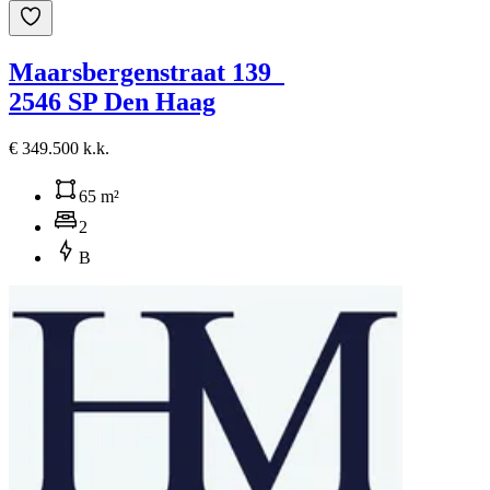
Maarsbergenstraat 139
2546 SP Den Haag
€ 349.500 k.k.
65 m²
2
B