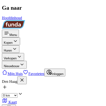
Ga naar
Hoofdinhoud
Menu
Kopen
Huren
Verkopen
Nieuwbouw
Mijn Huis
Favorieten
Inloggen
Den Haag
Kaart