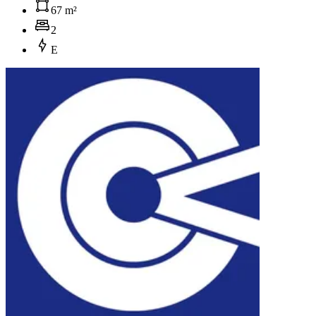
67 m²
2
E