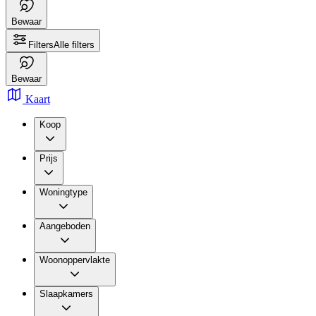
Bewaar
Filters
Alle filters
Bewaar
Kaart
Koop
Prijs
Woningtype
Aangeboden
Woonoppervlakte
Slaapkamers