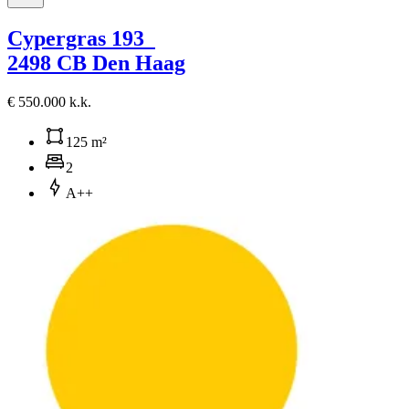
Cypergras 193
2498 CB Den Haag
€ 550.000 k.k.
125 m²
2
A++