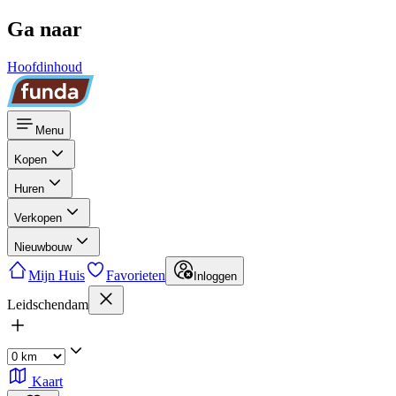
Ga naar
Hoofdinhoud
Menu
Kopen
Huren
Verkopen
Nieuwbouw
Mijn Huis
Favorieten
Inloggen
Leidschendam
Kaart