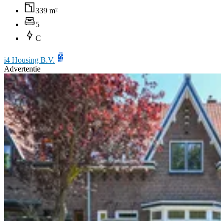
339 m²
5
C
i4 Housing B.V.
Advertentie