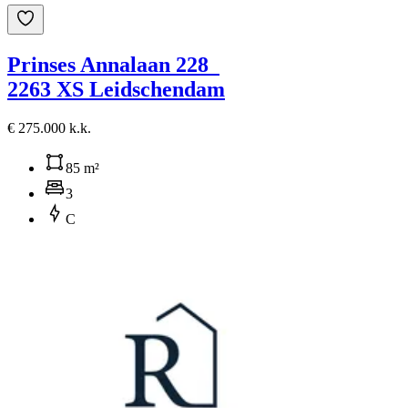
Prinses Annalaan 228
2263 XS Leidschendam
€ 275.000 k.k.
85 m²
3
C