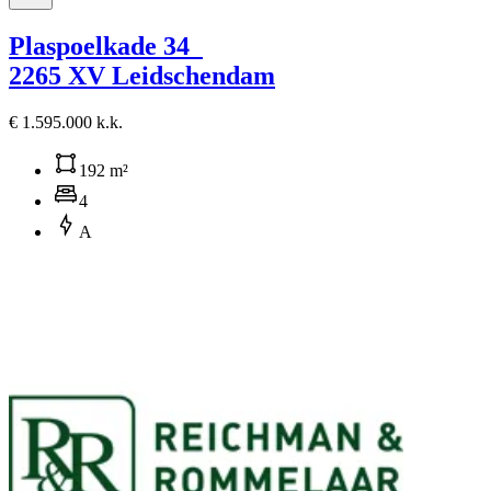
Plaspoelkade 34
2265 XV Leidschendam
€ 1.595.000 k.k.
192 m²
4
A