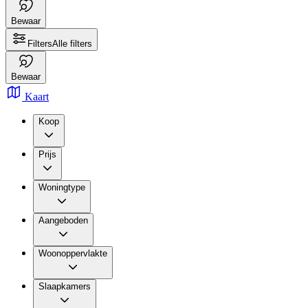
Bewaar
Filters
Alle filters
Bewaar
Kaart
Koop
Prijs
Woningtype
Aangeboden
Woonoppervlakte
Slaapkamers