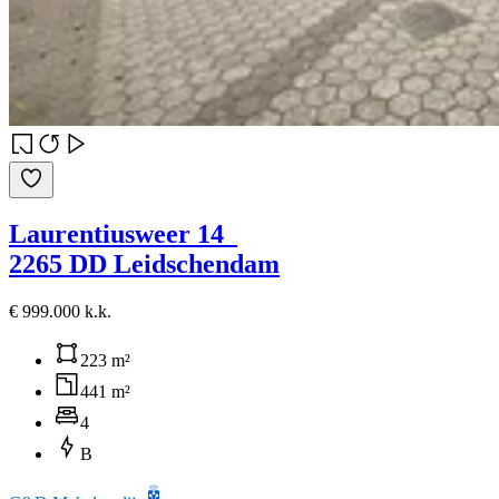
Laurentiusweer 14
2265 DD Leidschendam
€ 999.000 k.k.
223 m²
441 m²
4
B