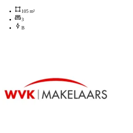
105 m²
3
B