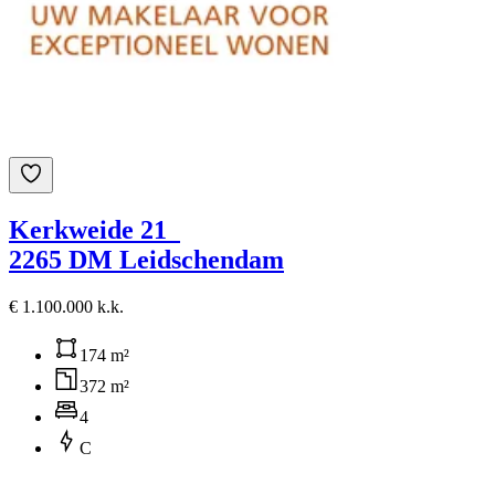
Kerkweide 21
2265 DM Leidschendam
€ 1.100.000 k.k.
174 m²
372 m²
4
C