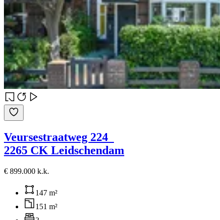
Veursestraatweg 224
2265 CK Leidschendam
€ 899.000 k.k.
147 m²
151 m²