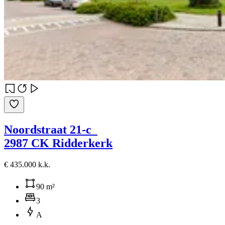
Noordstraat 21-c
2987 CK Ridderkerk
€ 435.000 k.k.
90 m²
3
A