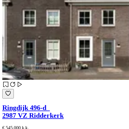
Ringdijk 496-d
2987 VZ Ridderkerk
€ 545.000 k.k.