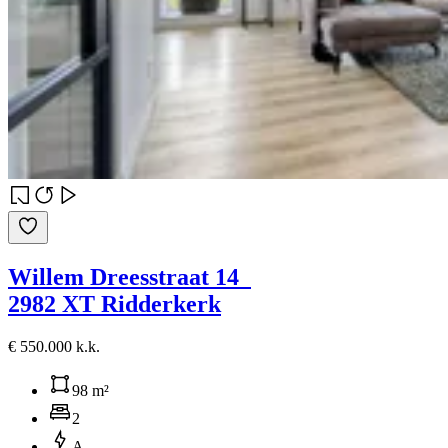
Willem Dreesstraat 14
2982 XT Ridderkerk
€ 550.000 k.k.
98 m²
2
A