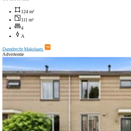
124 m²
111 m²
4
A
Damdrecht Makelaars
Advertentie