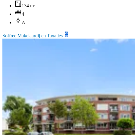
134 m²
4
A
Soffree Makelaardij en Taxaties