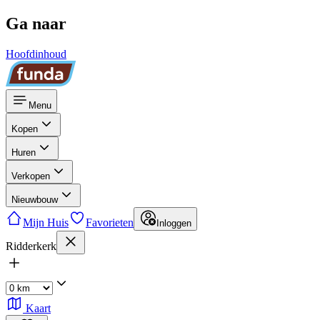
Ga naar
Hoofdinhoud
Menu
Kopen
Huren
Verkopen
Nieuwbouw
Mijn Huis
Favorieten
Inloggen
Ridderkerk
Kaart