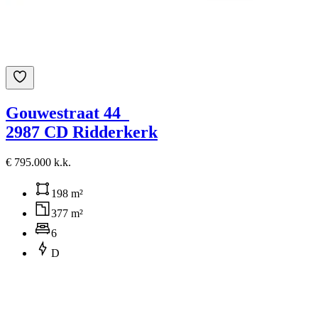
Gouwestraat 44
2987 CD Ridderkerk
€ 795.000 k.k.
198 m²
377 m²
6
D