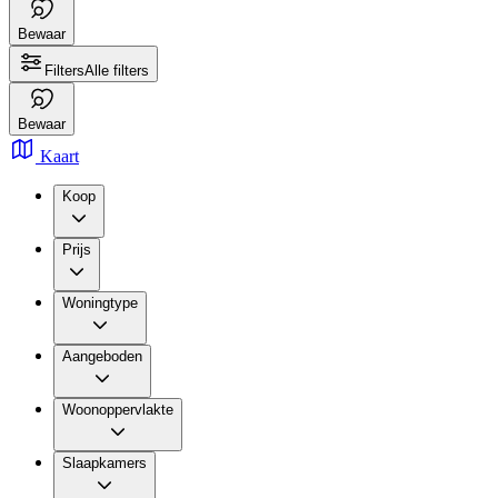
Bewaar
Filters
Alle filters
Bewaar
Kaart
Koop
Prijs
Woningtype
Aangeboden
Woonoppervlakte
Slaapkamers