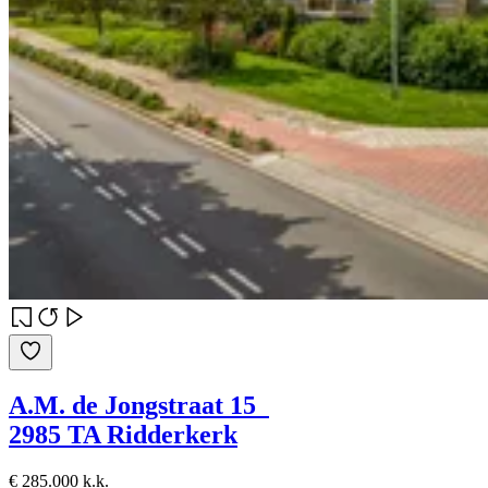
A.M. de Jongstraat 15
2985 TA Ridderkerk
€ 285.000 k.k.