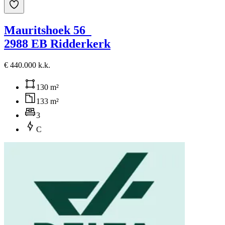
Mauritshoek 56
2988 EB Ridderkerk
€ 440.000 k.k.
130 m²
133 m²
3
C