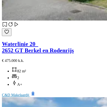
Waterlinie 20
2652 GT Berkel en Rodenrijs
€ 475.000 k.k.
82 m²
2
A+
C&D Makelaardij