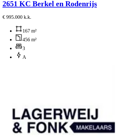
2651 KC Berkel en Rodenrijs
€ 995.000 k.k.
167 m²
456 m²
3
A