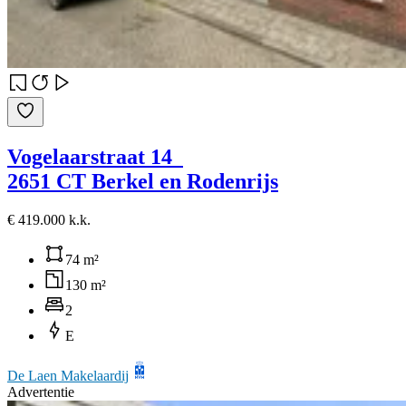
Vogelaarstraat 14
2651 CT Berkel en Rodenrijs
€ 419.000 k.k.
74 m²
130 m²
2
E
De Laen Makelaardij
Advertentie