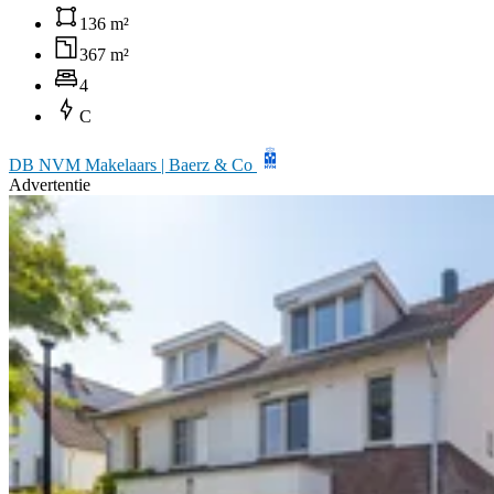
136 m²
367 m²
4
C
DB NVM Makelaars | Baerz & Co
Advertentie