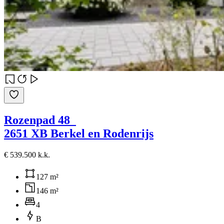
Rozenpad 48
2651 XB Berkel en Rodenrijs
€ 539.500 k.k.
127 m²
146 m²
4
B