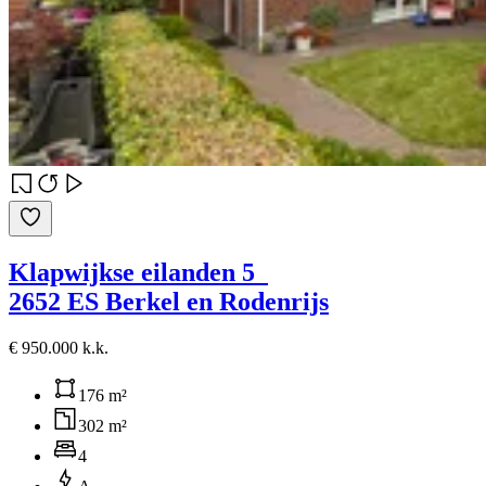
Klapwijkse eilanden 5
2652 ES Berkel en Rodenrijs
€ 950.000 k.k.
176 m²
302 m²
4