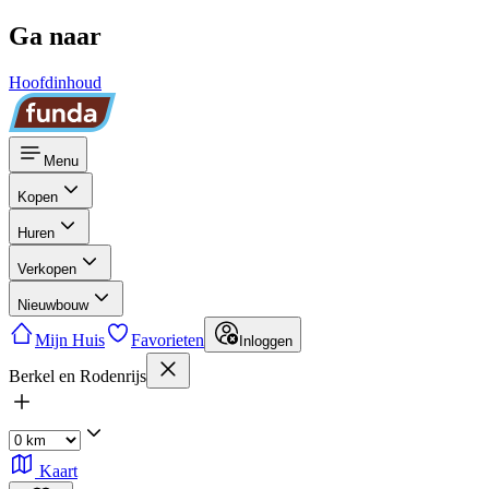
Ga naar
Hoofdinhoud
Menu
Kopen
Huren
Verkopen
Nieuwbouw
Mijn Huis
Favorieten
Inloggen
Berkel en Rodenrijs
Kaart