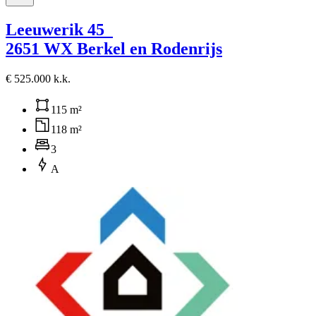
Leeuwerik 45
2651 WX Berkel en Rodenrijs
€ 525.000 k.k.
115 m²
118 m²
3
A