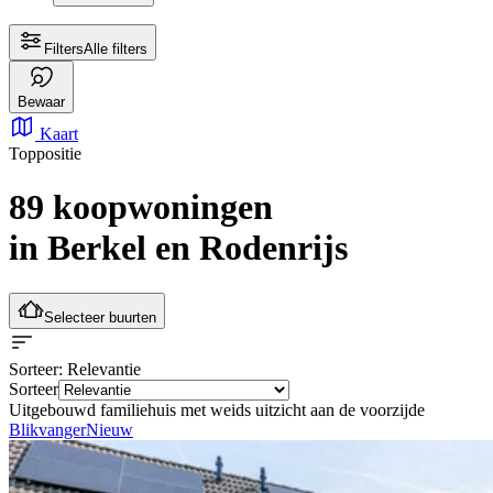
Filters
Alle filters
Bewaar
Kaart
Toppositie
89 koopwoningen
in Berkel en Rodenrijs
Selecteer buurten
Sorteer
: Relevantie
Sorteer
Uitgebouwd familiehuis met weids uitzicht aan de voorzijde
Blikvanger
Nieuw