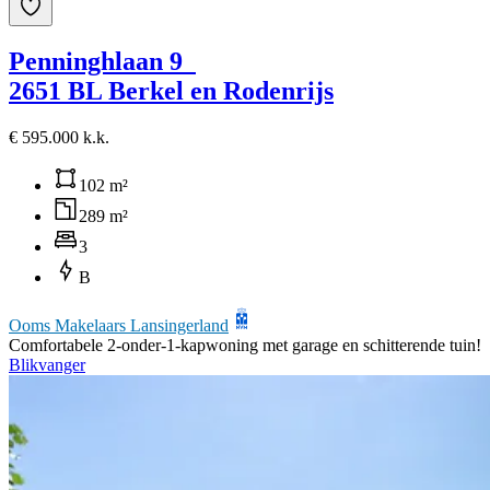
Penninghlaan 9
2651 BL Berkel en Rodenrijs
€ 595.000 k.k.
102 m²
289 m²
3
B
Ooms Makelaars Lansingerland
Comfortabele 2-onder-1-kapwoning met garage en schitterende tuin!
Blikvanger