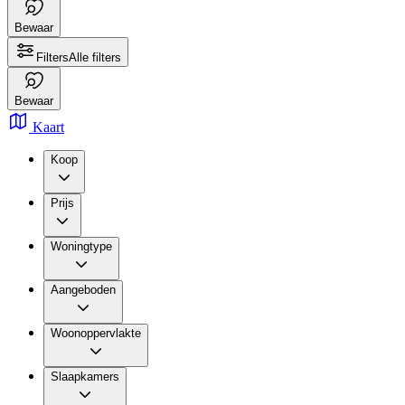
Bewaar
Filters
Alle filters
Bewaar
Kaart
Koop
Prijs
Woningtype
Aangeboden
Woonoppervlakte
Slaapkamers