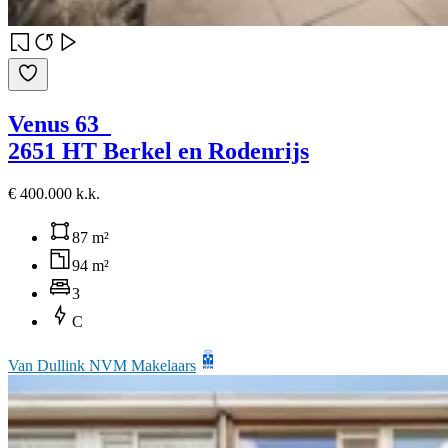
Venus 63
2651 HT Berkel en Rodenrijs
€ 400.000 k.k.
87 m²
94 m²
3
C
Van Dullink NVM Makelaars