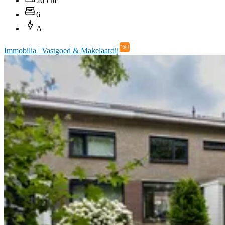
265 m²
6
A
Immobilia | Vastgoed & Makelaardij