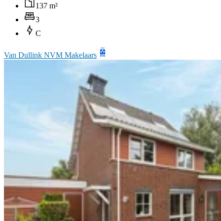
137 m²
3
C
Van Dullink NVM Makelaars