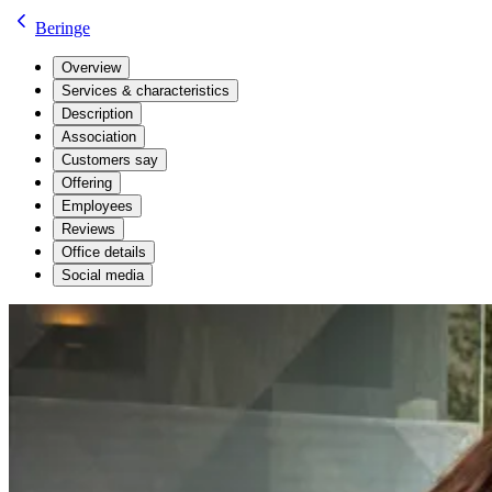
Beringe
Overview
Services & characteristics
Description
Association
Customers say
Offering
Employees
Reviews
Office details
Social media