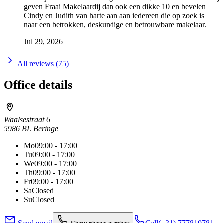
geven Fraai Makelaardij dan ook een dikke 10 en bevelen
Cindy en Judith van harte aan aan iedereen die op zoek is
naar een betrokken, deskundige en betrouwbare makelaar.
Jul 29, 2026
All reviews (75)
Office details
Waalsestraat 6
5986 BL Beringe
Mo
09:00 - 17:00
Tu
09:00 - 17:00
We
09:00 - 17:00
Th
09:00 - 17:00
Fr
09:00 - 17:00
Sa
Closed
Su
Closed
Send email
Call
(+31) 777810781