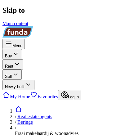
Skip to
Main content
Menu
Buy
Rent
Sell
Newly built
My Home
Favourites
Log in
/
Real estate agents
/
Beringe
/
Fraai makelaardij & woonadvies