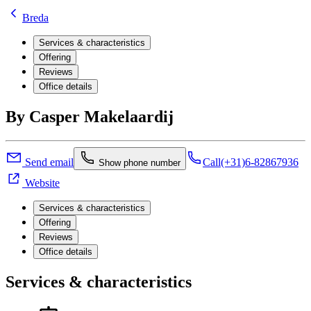
Breda
Services & characteristics
Offering
Reviews
Office details
By Casper Makelaardij
Send email
Call
(+31)6-82867936
Show phone number
Website
Services & characteristics
Offering
Reviews
Office details
Services & characteristics