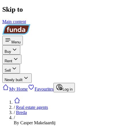
Skip to
Main content
Menu
Buy
Rent
Sell
Newly built
My Home
Favourites
Log in
/
Real estate agents
/
Breda
/
By Casper Makelaardij