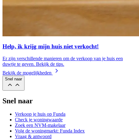
Help, ik krijg mijn huis niet verkocht!
Er zijn verschillende manieren om de verkoop van je huis een
duwtje te geven. Bekijk de tips.
Bekijk de mogelijkheden
Snel naar
Snel naar
Verkoop je huis op Funda
Check je woningwaarde
Zoek een NVM-makelaar
Volg de woningmarkt: Funda Index
Vraag & antwoord