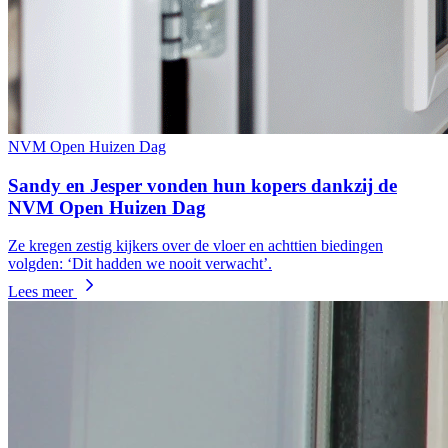
NVM Open Huizen Dag
Sandy en Jesper vonden hun kopers dankzij de
NVM Open Huizen Dag
Ze kregen zestig kijkers over de vloer en achttien biedingen
volgden: ‘Dit hadden we nooit verwacht’.
Lees meer