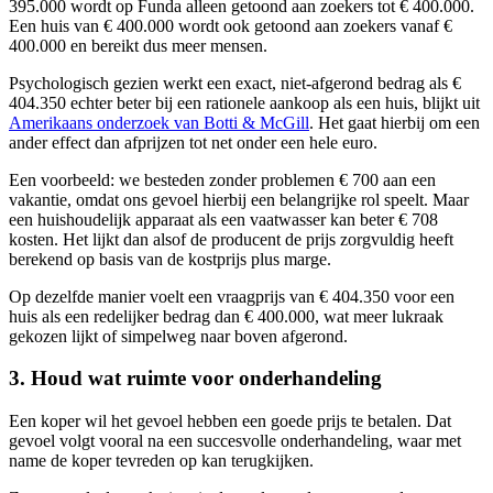
395.000 wordt op Funda alleen getoond aan zoekers tot € 400.000.
Een huis van € 400.000 wordt ook getoond aan zoekers vanaf €
400.000 en bereikt dus meer mensen.
Psychologisch gezien werkt een exact, niet-afgerond bedrag als €
404.350 echter beter bij een rationele aankoop als een huis, blijkt uit
Amerikaans onderzoek van Botti & McGill
. Het gaat hierbij om een
ander effect dan afprijzen tot net onder een hele euro.
Een voorbeeld: we besteden zonder problemen € 700 aan een
vakantie, omdat ons gevoel hierbij een belangrijke rol speelt. Maar
een huishoudelijk apparaat als een vaatwasser kan beter € 708
kosten. Het lijkt dan alsof de producent de prijs zorgvuldig heeft
berekend op basis van de kostprijs plus marge.
Op dezelfde manier voelt een vraagprijs van € 404.350 voor een
huis als een redelijker bedrag dan € 400.000, wat meer lukraak
gekozen lijkt of simpelweg naar boven afgerond.
3. Houd wat ruimte voor onderhandeling
Een koper wil het gevoel hebben een goede prijs te betalen. Dat
gevoel volgt vooral na een succesvolle onderhandeling, waar met
name de koper tevreden op kan terugkijken.