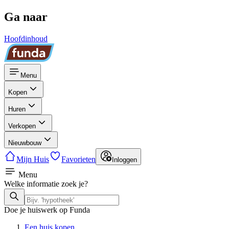
Ga naar
Hoofdinhoud
Menu
Kopen
Huren
Verkopen
Nieuwbouw
Mijn Huis
Favorieten
Inloggen
Menu
Welke informatie zoek je?
Doe je huiswerk op Funda
Een huis kopen