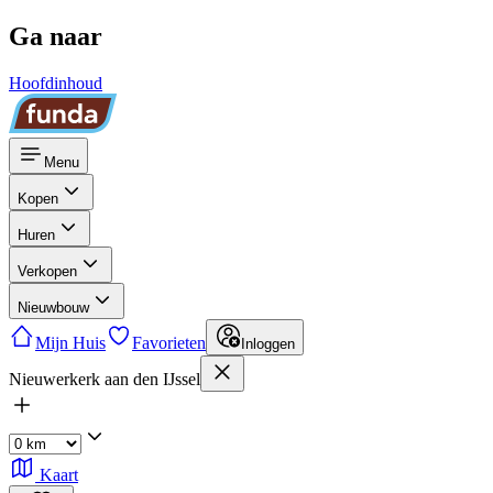
Ga naar
Hoofdinhoud
Menu
Kopen
Huren
Verkopen
Nieuwbouw
Mijn Huis
Favorieten
Inloggen
Nieuwerkerk aan den IJssel
Kaart