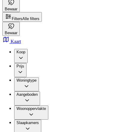
Bewaar
Filters
Alle filters
Bewaar
Kaart
Koop
Prijs
Woningtype
Aangeboden
Woonoppervlakte
Slaapkamers