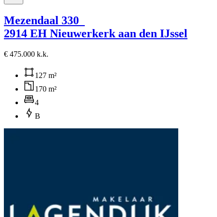
Mezendaal 330
2914 EH Nieuwerkerk aan den IJssel
€ 475.000 k.k.
127 m²
170 m²
4
B