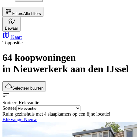
Filters
Alle filters
Bewaar
Kaart
Toppositie
64 koopwoningen
in Nieuwerkerk aan den IJssel
Selecteer buurten
Sorteer
: Relevantie
Sorteer
Ruim gezinshuis met 4 slaapkamers op een fijne locatie!
Blikvanger
Nieuw