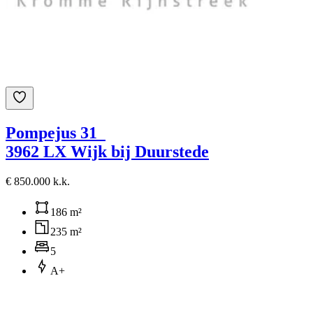
Pompejus 31
3962 LX Wijk bij Duurstede
€ 850.000 k.k.
186 m²
235 m²
5
A+