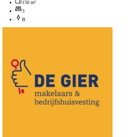
150 m²
3
B