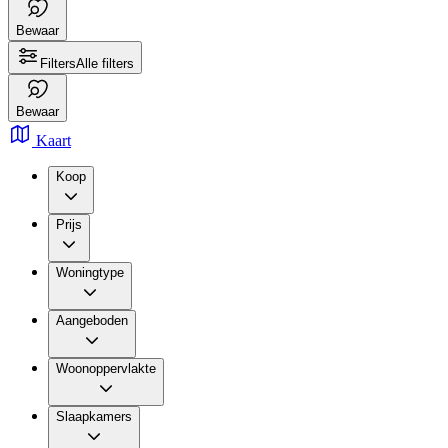
Bewaar
Filters
Alle filters
Bewaar
Kaart
Koop
Prijs
Woningtype
Aangeboden
Woonoppervlakte
Slaapkamers