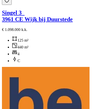
Singel 3
3961 CE Wijk bij Duurstede
€ 1.098.000 k.k.
125 m²
440 m²
4
C