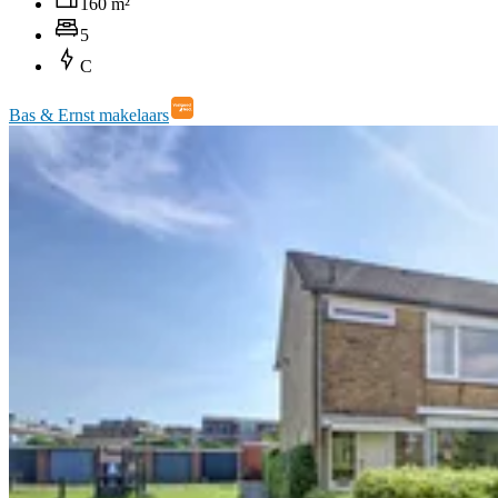
160 m²
5
C
Bas & Ernst makelaars