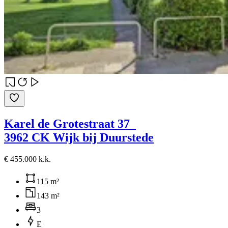
Karel de Grotestraat 37
3962 CK Wijk bij Duurstede
€ 455.000 k.k.
115 m²
143 m²
3
E