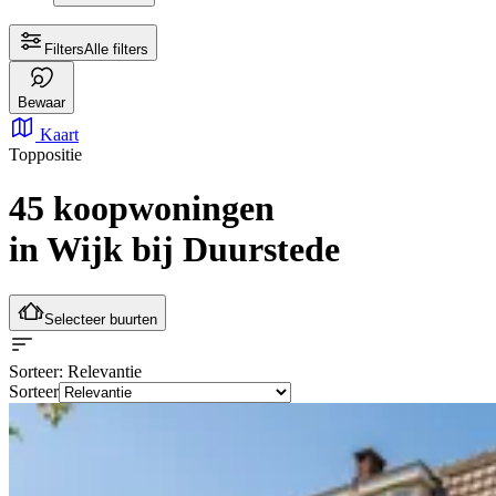
Filters
Alle filters
Bewaar
Kaart
Toppositie
45 koopwoningen
in Wijk bij Duurstede
Selecteer buurten
Sorteer
: Relevantie
Sorteer