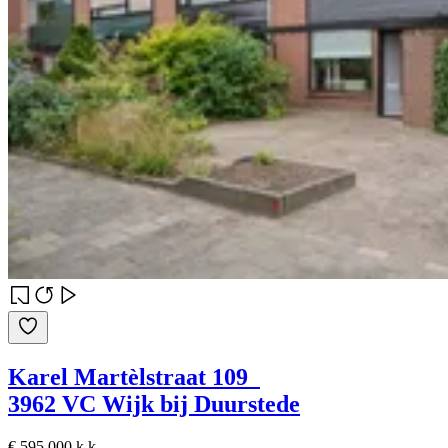
Karel Martèlstraat 109
3962 VC Wijk bij Duurstede
€ 595.000 k.k.