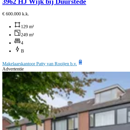
3962 HJ Wijk bij Duurstede
€ 600.000 k.k.
129 m²
249 m²
4
B
Makelaarskantoor Patty van Rooijen b.v.
Advertentie