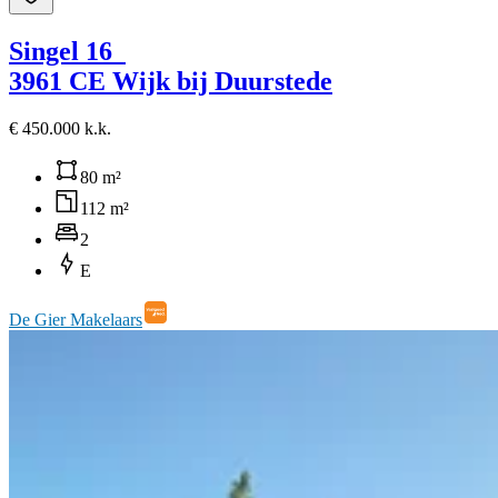
Singel 16
3961 CE Wijk bij Duurstede
€ 450.000 k.k.
80 m²
112 m²
2
E
De Gier Makelaars