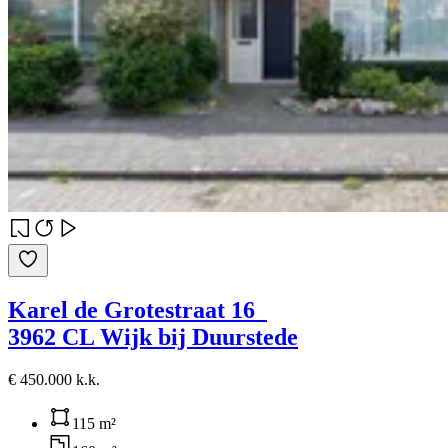
Karel de Grotestraat 16
3962 CL Wijk bij Duurstede
€ 450.000 k.k.
115 m²