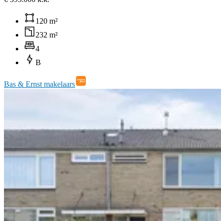
120 m²
232 m²
4
B
Bas & Ernst makelaars