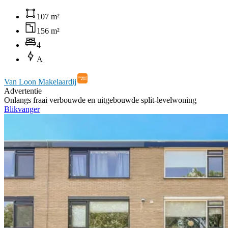
107 m²
156 m²
4
A
Van Loon Makelaardij
Advertentie
Onlangs fraai verbouwde en uitgebouwde split-levelwoning
Blikvanger