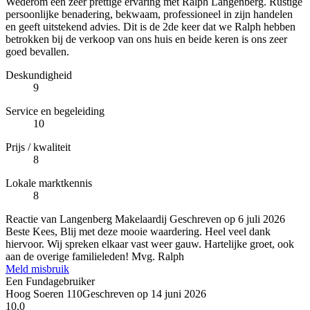
Wederom een zeer prettige ervaring met Ralph Langenberg. Rustige
persoonlijke benadering, bekwaam, professioneel in zijn handelen
en geeft uitstekend advies. Dit is de 2de keer dat we Ralph hebben
betrokken bij de verkoop van ons huis en beide keren is ons zeer
goed bevallen.
Deskundigheid
9
Service en begeleiding
10
Prijs / kwaliteit
8
Lokale marktkennis
8
Reactie van Langenberg Makelaardij
Geschreven op
6 juli 2026
Beste Kees, Blij met deze mooie waardering. Heel veel dank
hiervoor. Wij spreken elkaar vast weer gauw. Hartelijke groet, ook
aan de overige familieleden! Mvg. Ralph
Meld misbruik
Een Fundagebruiker
Hoog Soeren 110
Geschreven op
14 juni 2026
10,0