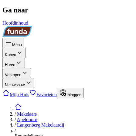
Ga naar
Hoofdinhoud
Menu
Kopen
Huren
Verkopen
Nieuwbouw
Mijn Huis
Favorieten
Inloggen
/
Makelaars
/
Apeldoorn
/
Langenberg Makelaardij
/
Beoordelingen