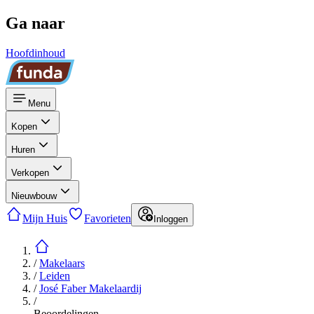
Ga naar
Hoofdinhoud
Menu
Kopen
Huren
Verkopen
Nieuwbouw
Mijn Huis
Favorieten
Inloggen
/
Makelaars
/
Leiden
/
José Faber Makelaardij
/
Beoordelingen