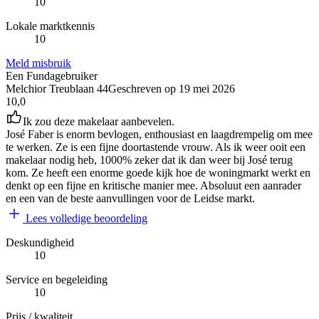
10
Lokale marktkennis
10
Meld misbruik
Een Fundagebruiker
Melchior Treublaan 44
Geschreven op
19 mei 2026
10,0
Ik zou deze makelaar aanbevelen.
José Faber is enorm bevlogen, enthousiast en laagdrempelig om mee
te werken. Ze is een fijne doortastende vrouw. Als ik weer ooit een
makelaar nodig heb, 1000% zeker dat ik dan weer bij José terug
kom. Ze heeft een enorme goede kijk hoe de woningmarkt werkt en
denkt op een fijne en kritische manier mee. Absoluut een aanrader
en een van de beste aanvullingen voor de Leidse markt.
Lees volledige beoordeling
Deskundigheid
10
Service en begeleiding
10
Prijs / kwaliteit