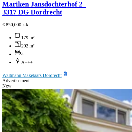
Mariken Jansdochterhof 2
3317 DG Dordrecht
€ 850,000 k.k.
179 m²
292 m²
4
A+++
Waltmann Makelaars Dordrecht
Advertisement
New