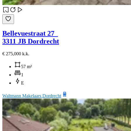
Bellevuestraat 27
3311 JB Dordrecht
€ 275,000 k.k.
57 m²
1
E
Waltmann Makelaars Dordrecht