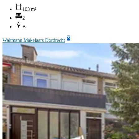
103 m²
2
B
Waltmann Makelaars Dordrecht