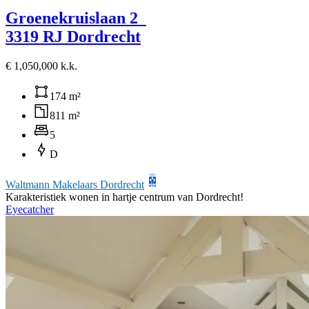
Groenekruislaan 2
3319 RJ Dordrecht
€ 1,050,000 k.k.
174 m²
811 m²
5
D
Waltmann Makelaars Dordrecht
Karakteristiek wonen in hartje centrum van Dordrecht!
Eyecatcher