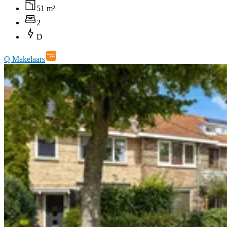
51 m²
2
D
Q Makelaars