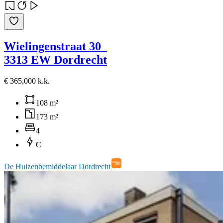
Wielingenstraat 30
3313 EW Dordrecht
€ 365,000 k.k.
108 m²
173 m²
4
C
De Huizenbemiddelaar Dordrecht