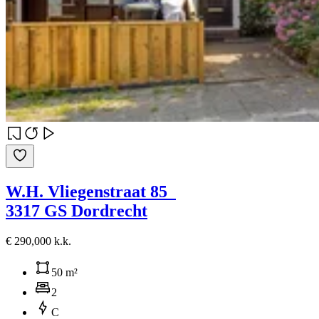
W.H. Vliegenstraat 85
3317 GS Dordrecht
€ 290,000 k.k.
50 m²
2
C