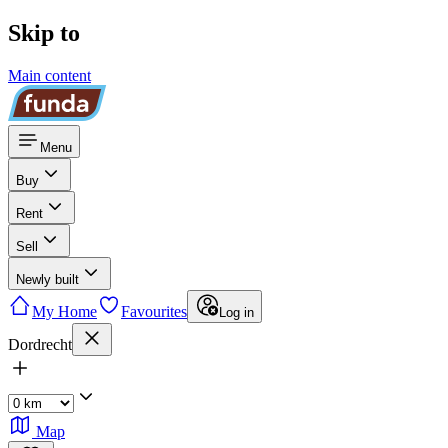
Skip to
Main content
Menu
Buy
Rent
Sell
Newly built
My Home
Favourites
Log in
Dordrecht
Map