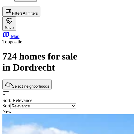
Filters
All filters
Save
Map
Toppositie
724 homes for sale
in Dordrecht
Select neighborhoods
Sort
: Relevance
Sort
New