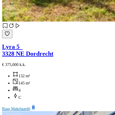
Lyra 5
3328 NE Dordrecht
€ 375,000 k.k.
132 m²
145 m²
4
C
Baas Makelaardij