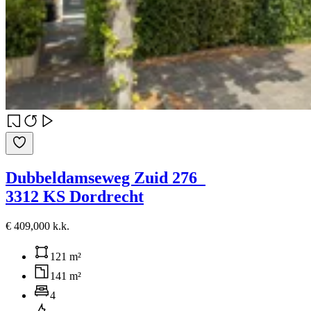
Dubbeldamseweg Zuid 276
3312 KS Dordrecht
€ 409,000 k.k.
121 m²
141 m²
4