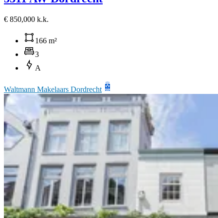
€ 850,000 k.k.
166 m²
3
A
Waltmann Makelaars Dordrecht