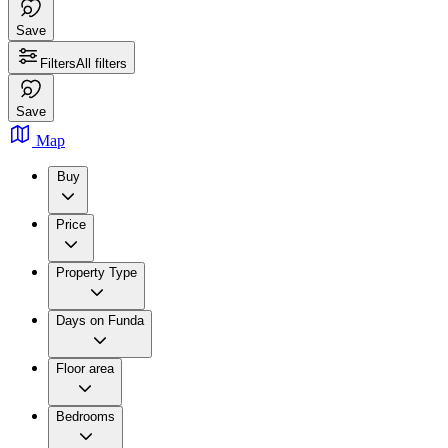
Save
Filters
All filters
Save
Map
Buy
Price
Property Type
Days on Funda
Floor area
Bedrooms