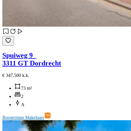
Spuiweg 9
3311 GT Dordrecht
€ 347,500 k.k.
73 m²
2
A
Boogerman Makelaars