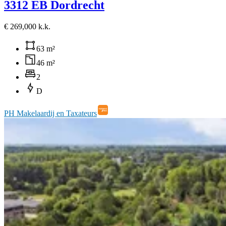
3312 EB Dordrecht
€ 269,000 k.k.
63 m²
46 m²
2
D
PH Makelaardij en Taxateurs