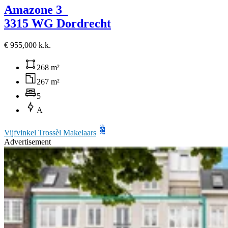
Amazone 3
3315 WG Dordrecht
€ 955,000 k.k.
268 m²
267 m²
5
A
Vijfvinkel Trossèl Makelaars
Advertisement