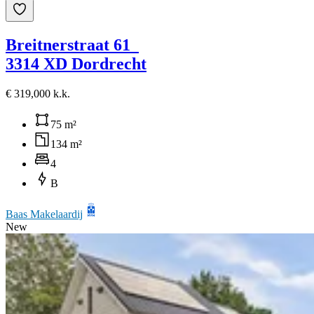
Breitnerstraat 61
3314 XD Dordrecht
€ 319,000 k.k.
75 m²
134 m²
4
B
Baas Makelaardij
New