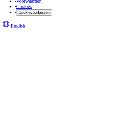
•
Voorwaarden
•
Cookies
•
Cookievoorkeuren
English