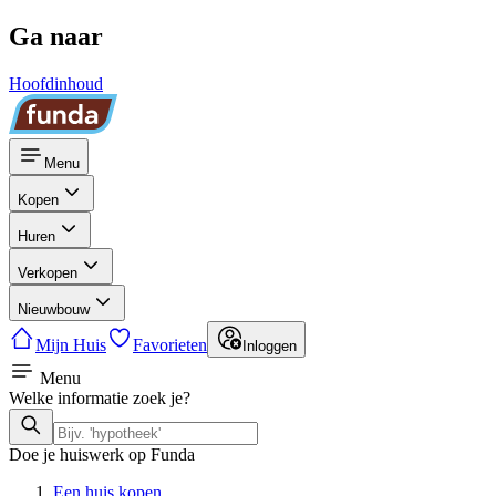
Ga naar
Hoofdinhoud
Menu
Kopen
Huren
Verkopen
Nieuwbouw
Mijn Huis
Favorieten
Inloggen
Menu
Welke informatie zoek je?
Doe je huiswerk op Funda
Een huis kopen