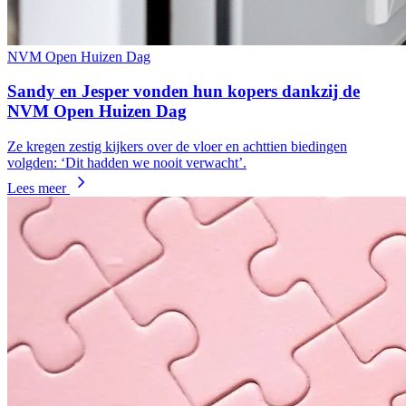
NVM Open Huizen Dag
Sandy en Jesper vonden hun kopers dankzij de
NVM Open Huizen Dag
Ze kregen zestig kijkers over de vloer en achttien biedingen
volgden: ‘Dit hadden we nooit verwacht’.
Lees meer