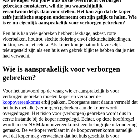
Als de koper van jouw huis na de overdracht verborgen
gebreken constateert, wil die jou waarschijnlijk
verantwoordelijk daarvoor stellen. Het kan zijn dat de koper
zelfs juridische stappen onderneemt om zijn gelijk te halen. Wie
is er nu eigenlijk aansprakelijk voor verborgen gebreken?
Een huis kan vele gebreken hebben: lekkage, asbest, rotte
vloerbalken, houtrot, slechte riolering en/of elektriciteitsleidingen,
boktor, zwam, et cetera. Als koper kun je natuurlijk vreselijk
teleurgesteld zijn als een huis een gebrek blijkt te hebben dat je niet
had verwacht.
Wie is aansprakelijk voor verborgen
gebreken?
Voor het antwoord op de vraag wie er aansprakelijk is voor
verborgen gebreken moeten koper en verkoper de
koopovereenkomst
erbij pakken. Doorgaans staat daarin vermeld dat
het huis met alle (verborgen) gebreken aan de koper wordt
overgedragen. Het risico voor (verborgen) gebreken wordt dus in
eerste instantie bij de koper neergelegd. Echter, op deze hoofdregel
wordt in een NVM-koopovereenkomst een belangrijke uitzondering
gemaakt. De verkoper verklaart in de koopovereenkomst namelijk
wel dat koper mag verwachten dat het huis geschikt is voor