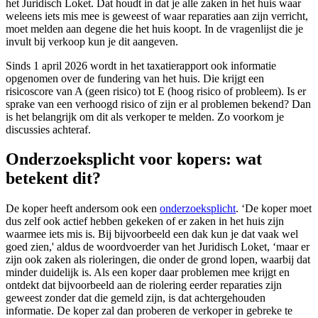
het Juridisch Loket. Dat houdt in dat je alle zaken in het huis waar
weleens iets mis mee is geweest of waar reparaties aan zijn verricht,
moet melden aan degene die het huis koopt. In de vragenlijst die je
invult bij verkoop kun je dit aangeven.
Sinds 1 april 2026 wordt in het taxatierapport ook informatie
opgenomen over de fundering van het huis. Die krijgt een
risicoscore van A (geen risico) tot E (hoog risico of probleem). Is er
sprake van een verhoogd risico of zijn er al problemen bekend? Dan
is het belangrijk om dit als verkoper te melden. Zo voorkom je
discussies achteraf.
Onderzoeksplicht voor kopers: wat
betekent dit?
De koper heeft andersom ook een
onderzoeksplicht
. ‘De koper moet
dus zelf ook actief hebben gekeken of er zaken in het huis zijn
waarmee iets mis is. Bij bijvoorbeeld een dak kun je dat vaak wel
goed zien,' aldus de woordvoerder van het Juridisch Loket, ‘maar er
zijn ook zaken als rioleringen, die onder de grond lopen, waarbij dat
minder duidelijk is. Als een koper daar problemen mee krijgt en
ontdekt dat bijvoorbeeld aan de riolering eerder reparaties zijn
geweest zonder dat die gemeld zijn, is dat achtergehouden
informatie. De koper zal dan proberen de verkoper in gebreke te