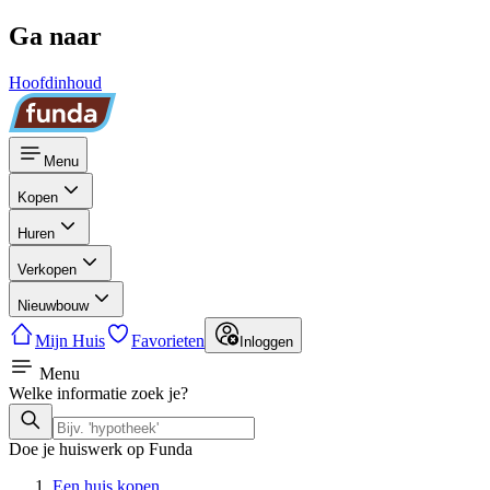
Ga naar
Hoofdinhoud
Menu
Kopen
Huren
Verkopen
Nieuwbouw
Mijn Huis
Favorieten
Inloggen
Menu
Welke informatie zoek je?
Doe je huiswerk op Funda
Een huis kopen