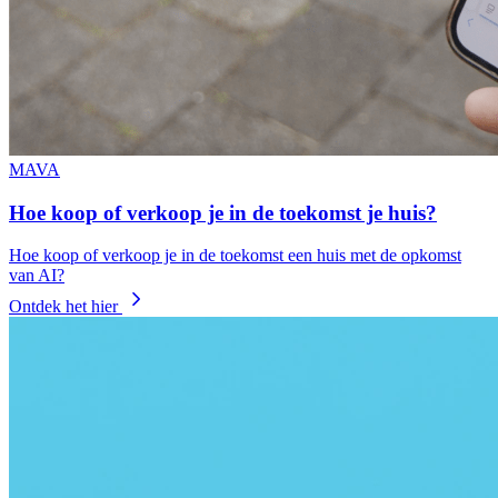
MAVA
Hoe koop of verkoop je in de toekomst je huis?
Hoe koop of verkoop je in de toekomst een huis met de opkomst
van AI?
Ontdek het hier