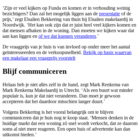
‘Zijn er veel kijkers op Funda en komen er in verhouding weinig
bezichtigers? Dan zal het mogelijk liggen aan de
presentatie
of de
prijs,’ zegt Elsalien Bekkering van thuis bij Elsalien makelaardij in
Noordwijk. ‘Het kan ook zijn dat er juist heel veel kijkers komen en
dat mensen afhaken in de woning. Dan moeten we kijken waar dat
aan kan liggen en
of we dat kunnen veranderen
.’
De vraagprijs van je huis is van invloed op onder meer het aantal
geïnteresseerden en de verkoopsnelheid.
Bekijk op basis waarvan
een makelaar een vraagprijs voorstelt
Blijf communiceren
Helaas heb je niet alles zelf in de hand, zegt Mark Renkema van
Mark Renkema Makelaardij in Utrecht. ‘Als een buurt wat minder
populair is, kun je dat niet veranderen. Dan moet je gewoon
accepteren dat het daardoor misschien langer duurt.’
Volgens Bekkering is het vooral belangrijk om te blijven
communiceren dat je huis nog te koop staat. ‘Mensen denken in de
huidige markt dat een woning zó snel wordt verkocht, dat ze daarom
soms al niet meer reageren. Een open huis of advertentie kan dan
uitkomst bieden.’